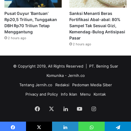
Pusat Guyur ‘Bantuan’
Sanksi Menanti Beras
Rp20,5 Triliun, Tunggakan
Fortifikasi Abal-abal: 80%
DBH Rp70 Triliun Tetap
Sampel Tak Sesuai Gizi,
Menggantung
Kemendag-Bulog Antisipasi
Pasar
2 hours ago
2 hours ago
© Copyright 2019, All Rights Reserved | PT. Bening Suar
Komunika
- Jernih.co
Tentang Jernih.co
Redaksi
Pedoman Media Siber
Privacy and Policy
Info Iklan
Menu
Kontak
Facebook
X
LinkedIn
YouTube
Instagram