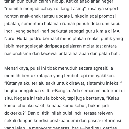
tanah pun butuh cairan hidup. Ketika anak-anak negeri
“memilih menjadi cahaya di langit asing”, rasanya seperti
nonton anak-anak rantau update LinkedIn soal promosi
jabatan, sementara halaman rumah penuh debu dan sepi.
Indri, yang sehari-hari berkutat sebagai guru kimia di MA
Nurul Huda, justru berhasil menciptakan reaksi puitik yang
lebih menggelegak daripada pelajaran molaritas: antara
nasionalisme dan kecewa, antara harapan dan patah hati.
Menariknya, puisi ini tidak menuduh secara agresif. Ia
memilih bentuk ratapan yang lembut tapi menyakitkan.
“Katanya aku terlalu sakit untuk dirawat, sistemku infeksi,”
begitu pengakuan si Ibu-Bangsa. Ada semacam autoironi di
situ. Negara ini tahu ia bobrok, tapi juga bertanya, “Kalau
kamu tahu aku sakit, kenapa kamu kabur, bukan jadi
dokterku?” Dan di titik inilah puisi Indri terasa relevan
sekali dengan kondisi post-pandemi dan pasca-reformasi
yang lelah. Ia menyorot generasi baru—berilmu, cerdas,