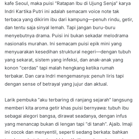
kafe Seoul, maka puisi “Ratapan Ibu di Ujung Senja” karya
Indri Kartika Putri ini adalah semacam voice note tak
terbaca yang dikirim ibu dari kampung—penuh rindu, getir,
dan tentu saja sinyal lemah. Tapi jangan buru-buru
menyebutnya drama. Puisi ini bukan sekadar melodrama
nasionalis murahan. Ini semacam puisi epik mini yang
menyuarakan kesedihan struktural negeri—dengan tubuh
yang sekarat, sistem yang infeksi, dan anak-anak yang
konon “cerdas” tapi malah hengkang ketika rumah
terbakar. Dan cara Indri mengemasnya: penuh liris tapi
dengan sense of betrayal yang jujur dan aktual.
Larik pembuka “aku terbaring di ranjang sejarah” langsung
memberi kita aroma getir khas puisi bernyawa: tubuh ibu
sebagai alegori bangsa, dirawat seadanya, dengan infus
yang menancap bukan di lengan tapi “di tanah”. Ajaib. Imaji
ini cocok dan menyentil, seperti sedang berkata: bahkan