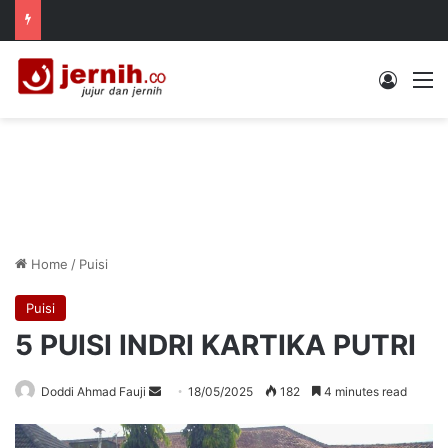
Log In
M
Home
/
Puisi
Puisi
5 PUISI INDRI KARTIKA PUTRI
Send
Doddi Ahmad Fauji
18/05/2025
182
4 minutes read
an
email