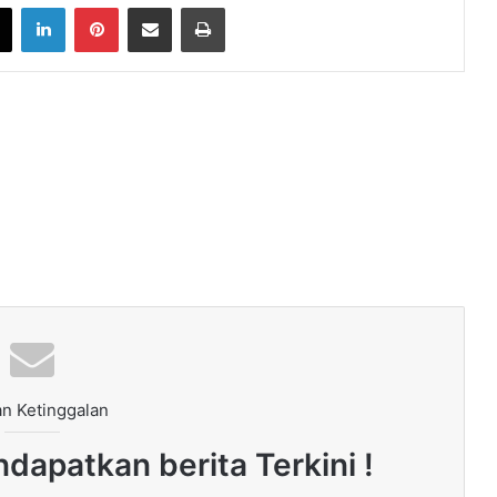
book
X
LinkedIn
Pinterest
Share via Email
Print
n Ketinggalan
dapatkan berita Terkini !