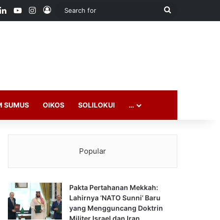
ook
LinkedIn
YouTube
Instagram
Log In
Search
for
M SUMUS
OIKOS
SOLILOKUI
…
Popular
Pakta Pertahanan Mekkah:
Lahirnya ‘NATO Sunni’ Baru
yang Mengguncang Doktrin
Militer Israel dan Iran