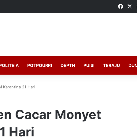
Faceb
X
POLITEIA
POTPOURRI
DEPTH
PUISI
TERAJU
DU
i Karantina 21 Hari
ien Cacar Monyet
1 Hari