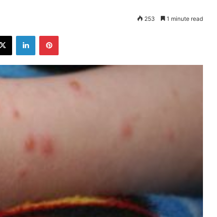
253
1 minute read
ebook
X
LinkedIn
Pinterest