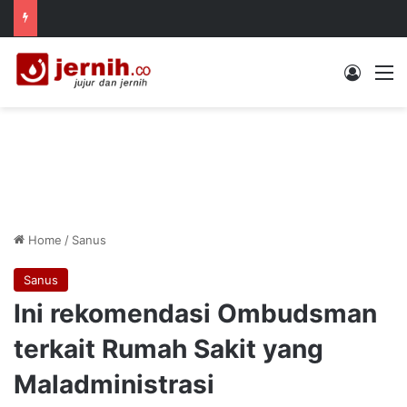
Log In
M
Home
/
Sanus
Sanus
Ini rekomendasi Ombudsman
terkait Rumah Sakit yang
Maladministrasi