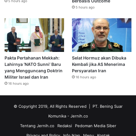
Berbasis Outcome
5 hours ago
5 hours ago
Pakta Pertahanan Mekkah:
Selat Hormuz akan Dibuka
Lahirnya ‘NATO Sunni’ Baru
Kembali jika AS Menerima
yang Mengguncang Doktrin
Persyaratan Iran
Militer Israel dan Iran
16 hours ago
16 hours ago
© Copyright 2019, All Rights Reserved | PT. Bening Suar
Komunika
- Jernih.co
Tentang Jernih.co
Redaksi
Pedoman Media Siber
Privacy and Policy
Info Iklan
Menu
Kontak