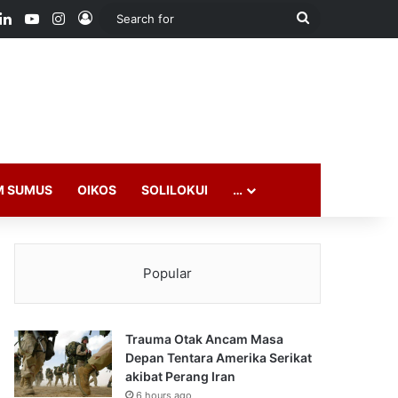
ook
LinkedIn
YouTube
Instagram
Log In
Search
for
M SUMUS
OIKOS
SOLILOKUI
…
Popular
Trauma Otak Ancam Masa
Depan Tentara Amerika Serikat
akibat Perang Iran
6 hours ago