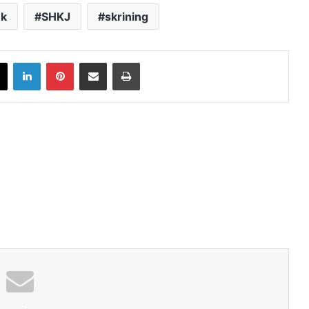
hk
SHKJ
skrining
book
X
LinkedIn
Pinterest
Share via Email
Print