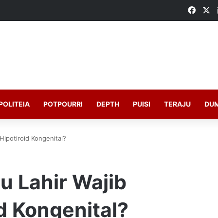
Faceb
X
POLITEIA
POTPOURRI
DEPTH
PUISI
TERAJU
DU
Hipotiroid Kongenital?
u Lahir Wajib
id Kongenital?