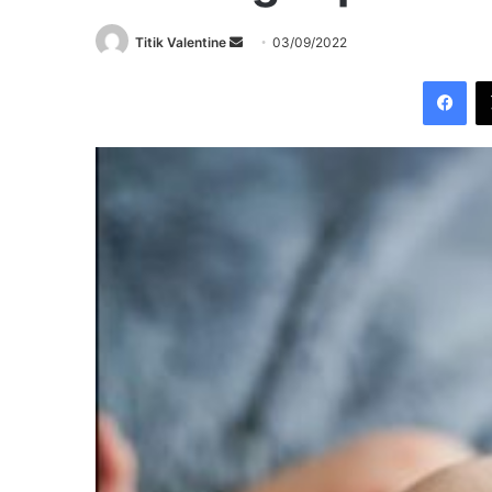
Send
Titik Valentine
03/09/2022
an
Fac
email