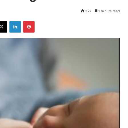
327
1 minute read
ebook
X
LinkedIn
Pinterest