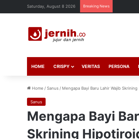
Saturday, August 8 2026
Breaking News
HOME
CRISPY
VERITAS
PERSONA
Home
/
Sanus
/
Mengapa Bayi Baru Lahir Wajib Skrining 
Sanus
Mengapa Bayi Bar
Skrining Hipotiro