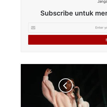
Janga
Subscribe untuk men
Enter
your
Email
address