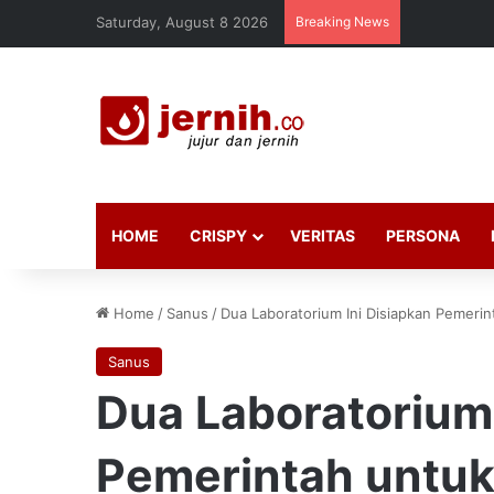
Saturday, August 8 2026
Breaking News
HOME
CRISPY
VERITAS
PERSONA
Home
/
Sanus
/
Dua Laboratorium Ini Disiapkan Pemeri
Sanus
Dua Laboratorium 
Pemerintah untuk