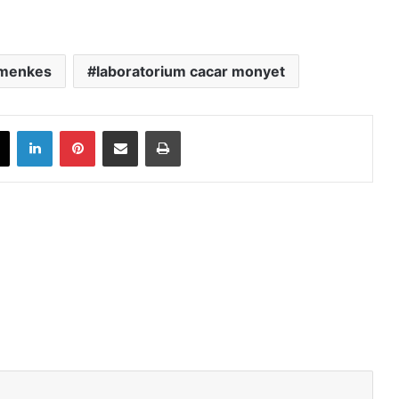
menkes
laboratorium cacar monyet
book
X
LinkedIn
Pinterest
Share via Email
Print