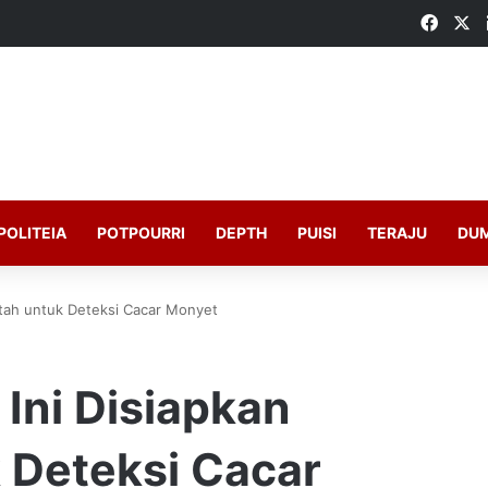
Faceb
X
POLITEIA
POTPOURRI
DEPTH
PUISI
TERAJU
DU
ntah untuk Deteksi Cacar Monyet
Ini Disiapkan
 Deteksi Cacar