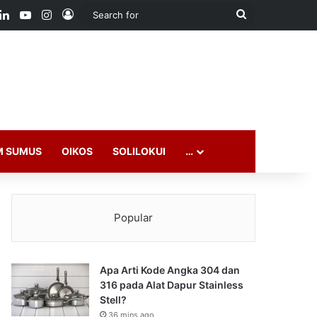
ook
LinkedIn
YouTube
Instagram
Log In
Search
for
M SUMUS
OIKOS
SOLILOKUI
…
Popular
Apa Arti Kode Angka 304 dan
316 pada Alat Dapur Stainless
Stell?
36 mins ago