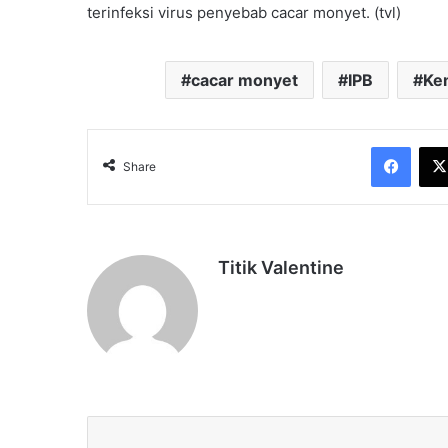
terinfeksi virus penyebab cacar monyet. (tvl)
cacar monyet
IPB
Ke
Face
Share
Titik Valentine