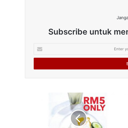
Janga
Subscribe untuk men
Enter
your
Email
address