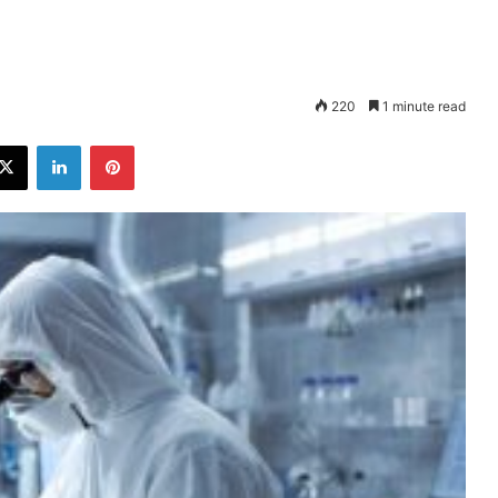
220
1 minute read
ebook
X
LinkedIn
Pinterest