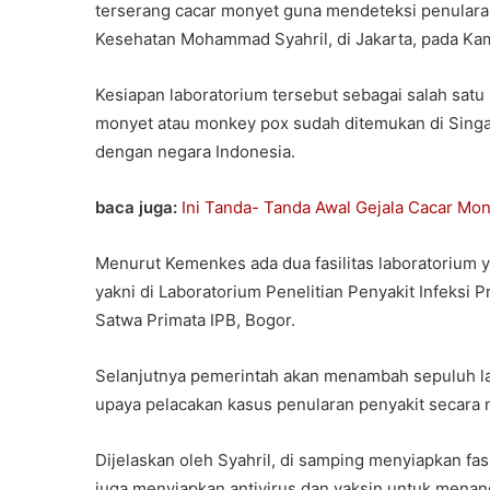
terserang cacar monyet guna mendeteksi penularan 
Kesehatan Mohammad Syahril, di Jakarta, pada Kam
Kesiapan laboratorium tersebut sebagai salah sat
monyet atau monkey pox sudah ditemukan di Singap
dengan negara Indonesia.
baca juga:
Ini Tanda- Tanda Awal Gejala Cacar Mo
Menurut Kemenkes ada dua fasilitas laboratorium 
yakni di Laboratorium Penelitian Penyakit Infeksi 
Satwa Primata IPB, Bogor.
Selanjutnya pemerintah akan menambah sepuluh l
upaya pelacakan kasus penularan penyakit secara m
Dijelaskan oleh Syahril, di samping menyiapkan fas
juga menyiapkan antivirus dan vaksin untuk menan