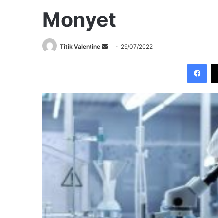
Monyet
Send
Titik Valentine
29/07/2022
an
Fac
email