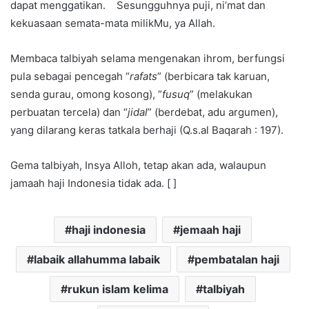
dapat menggatikan. Sesungguhnya puji, ni’mat dan
kekuasaan semata-mata milikMu, ya Allah.
Membaca talbiyah selama mengenakan ihrom, berfungsi
pula sebagai pencegah “
rafats
” (berbicara tak karuan,
senda gurau, omong kosong), “
fusuq
” (melakukan
perbuatan tercela) dan “
jidal
” (berdebat, adu argumen),
yang dilarang keras tatkala berhaji (Q.s.al Baqarah : 197).
Gema talbiyah, Insya Alloh, tetap akan ada, walaupun
jamaah haji Indonesia tidak ada. [ ]
haji indonesia
jemaah haji
labaik allahumma labaik
pembatalan haji
rukun islam kelima
talbiyah