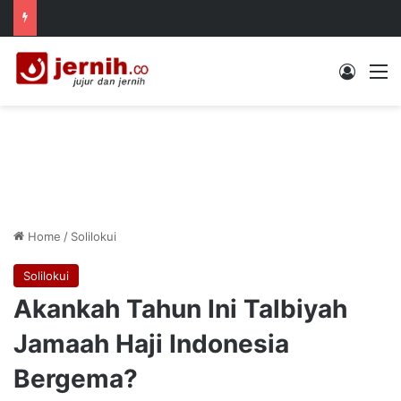
Log In
M
Home
/
Solilokui
Solilokui
Akankah Tahun Ini Talbiyah
Jamaah Haji Indonesia
Bergema?