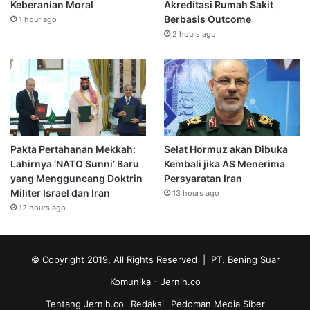
Keberanian Moral
Akreditasi Rumah Sakit
Berbasis Outcome
1 hour ago
2 hours ago
Pakta Pertahanan Mekkah:
Selat Hormuz akan Dibuka
Lahirnya ‘NATO Sunni’ Baru
Kembali jika AS Menerima
yang Mengguncang Doktrin
Persyaratan Iran
Militer Israel dan Iran
13 hours ago
12 hours ago
© Copyright 2019, All Rights Reserved | PT. Bening Suar
Komunika
- Jernih.co
Tentang Jernih.co
Redaksi
Pedoman Media Siber