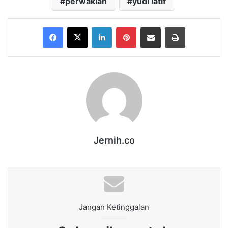
perwakian
yudi latif
Facebook
X
LinkedIn
Pinterest
Share via Email
Print
Jernih.co
Jangan Ketinggalan