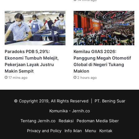
Paradoks PDB 5,29%:
Kemilau GIIAS 2026:
Ekonomi Tumbuh Melejit,
Panggung Megah Otomotif
Pekerjaan Layak Justru
Global di Negeri Tukang
Makin Sempit
Maklon
17 mins ago
2 hours ago
© Copyright 2019, All Rights Reserved | PT. Bening Suar
Komunika
- Jernih.co
Tentang Jernih.co
Redaksi
Pedoman Media Siber
Privacy and Policy
Info Iklan
Menu
Kontak