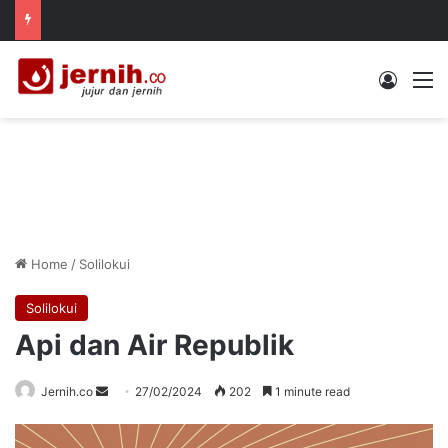
Log In
M
Home
/
Solilokui
Solilokui
Api dan Air Republik
Send
Jernih.co
27/02/2024
202
1 minute read
an
email