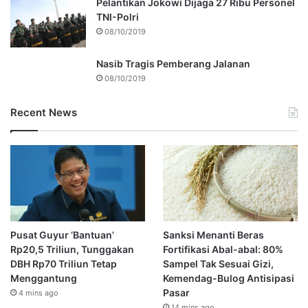
Pelantikan Jokowi Dijaga 27 Ribu Personel
TNI-Polri
08/10/2019
Nasib Tragis Pemberang Jalanan
08/10/2019
Recent News
Pusat Guyur ‘Bantuan’
Sanksi Menanti Beras
Rp20,5 Triliun, Tunggakan
Fortifikasi Abal-abal: 80%
DBH Rp70 Triliun Tetap
Sampel Tak Sesuai Gizi,
Menggantung
Kemendag-Bulog Antisipasi
Pasar
4 mins ago
14 mins ago