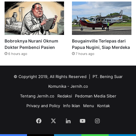
Bobroknya Nurani Oknum
Bougainville Terlepas dari
Dokter Pembenci Pasien
Papua Nugini, Siap Merdeka
6 hours ago
7 hours ago
© Copyright 2019, All Rights Reserved | PT. Bening Suar
Komunika
- Jernih.co
Tentang Jernih.co
Redaksi
Pedoman Media Siber
Privacy and Policy
Info Iklan
Menu
Kontak
Facebook
X
LinkedIn
YouTube
Instagram