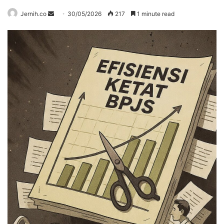
Send
Jernih.co
30/05/2026
217
1 minute read
an
email