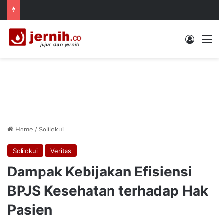
Log In
M
Home
/
Solilokui
Solilokui
Veritas
Dampak Kebijakan Efisiensi
BPJS Kesehatan terhadap Hak
Pasien