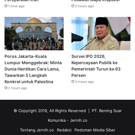
1 hour ago
2 hours ago
Poros Jakarta-Kuala
Survei IPO 2026,
Lumpur Menggebrak: Minta
Kepercayaan Publik ke
Dunia Hentikan Cara Lama,
Pemerintah Turun ke 63
Tawarkan 5 Langkah
Persen
Konkret untuk Palestina
3 hours ago
2 hours ago
© Copyright 2019, All Rights Reserved | PT. Bening Suar
Komunika
- Jernih.co
Tentang Jernih.co
Redaksi
Pedoman Media Siber