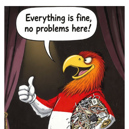
an
email