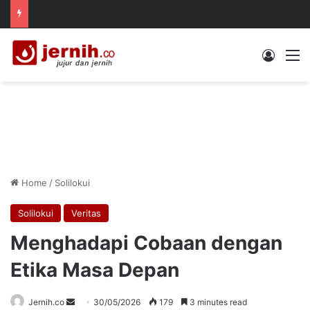
Log In
M
Home
/
Solilokui
Solilokui
Veritas
Menghadapi Cobaan dengan
Etika Masa Depan
Send
Jernih.co
30/05/2026
179
3 minutes read