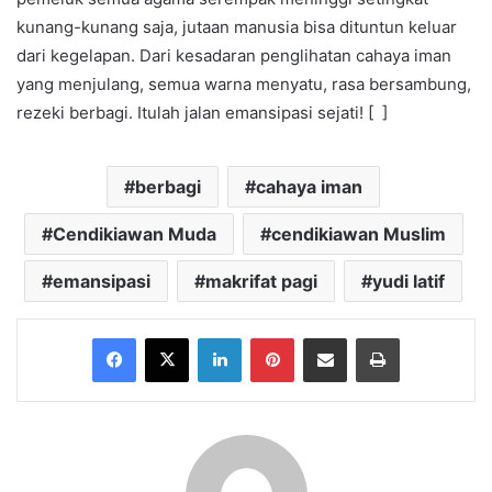
kunang-kunang saja, jutaan manusia bisa dituntun keluar
dari kegelapan. Dari kesadaran penglihatan cahaya iman
yang menjulang, semua warna menyatu, rasa bersambung,
rezeki berbagi. Itulah jalan emansipasi sejati! [ ]
berbagi
cahaya iman
Cendikiawan Muda
cendikiawan Muslim
emansipasi
makrifat pagi
yudi latif
Facebook
X
LinkedIn
Pinterest
Share via Email
Print