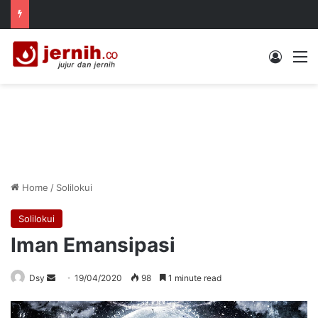
Log In
M
Home
/
Solilokui
Solilokui
Iman Emansipasi
Send
Dsy
19/04/2020
98
1 minute read
an
email