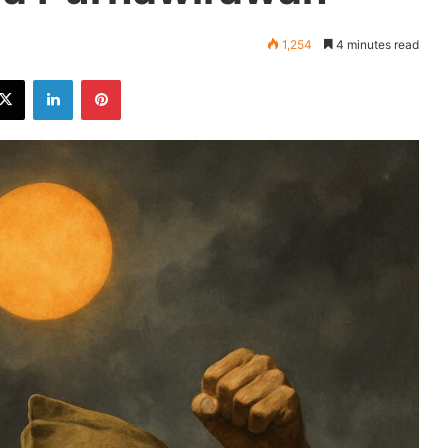
1,254
4 minutes read
ebook
X
LinkedIn
Pinterest