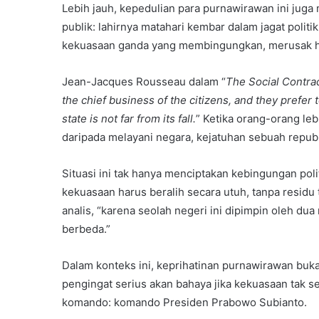
Lebih jauh, kepedulian para purnawirawan ini ju
publik: lahirnya matahari kembar dalam jagat polit
kekuasaan ganda yang membingungkan, merusak h
Jean-Jacques Rousseau dalam “
The Social Contra
the chief business of the citizens, and they prefer 
state is not far from its fall.
” Ketika orang-orang le
daripada melayani negara, kejatuhan sebuah repub
Situasi ini tak hanya menciptakan kebingungan poli
kekuasaan harus beralih secara utuh, tanpa residu
analis, “karena seolah negeri ini dipimpin oleh d
berbeda.”
Dalam konteks ini, keprihatinan purnawirawan buk
pengingat serius akan bahaya jika kekuasaan tak s
komando: komando Presiden Prabowo Subianto.