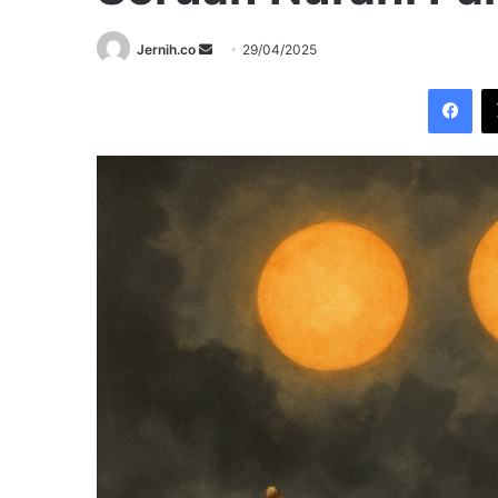
Send
Jernih.co
29/04/2025
an
Fac
email