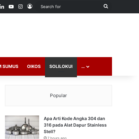
ook
LinkedIn
YouTube
Instagram
Log In
Search
for
M SUMUS
OIKOS
SOLILOKUI
…
Popular
Apa Arti Kode Angka 304 dan
316 pada Alat Dapur Stainless
Stell?
7 hours ago