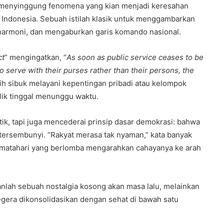
ga menyinggung fenomena yang kian menjadi keresahan
ik Indonesia. Sebuah istilah klasik untuk menggambarkan
armoni, dan mengaburkan garis komando nasional.
ct
” mengingatkan, “
As soon as public service ceases to be
to serve with their purses rather than their persons, the
bih sibuk melayani kepentingan pribadi atau kelompok
lik tinggal menunggu waktu.
tik, tapi juga mencederai prinsip dasar demokrasi: bahwa
 tersembunyi. “Rakyat merasa tak nyaman,” kata banyak
ua matahari yang berlomba mengarahkan cahayanya ke arah
anlah sebuah nostalgia kosong akan masa lalu, melainkan
egera dikonsolidasikan dengan sehat di bawah satu