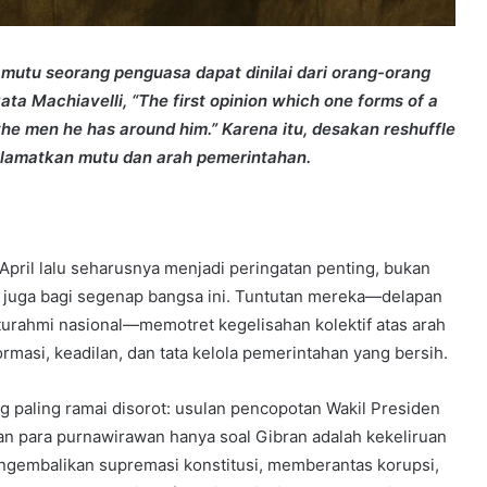
, mutu seorang penguasa dapat dinilai dari orang-orang
ata Machiavelli, “The first opinion which one forms of a
 the men he has around him.” Karena itu, desakan reshuffle
yelamatkan mutu dan arah pemerintahan.
pril lalu seharusnya menjadi peringatan penting, bukan
i juga bagi segenap bangsa ini. Tuntutan mereka—delapan
turahmi nasional—memotret kegelisahan kolektif atas arah
rmasi, keadilan, dan tata kelola pemerintahan yang bersih.
g paling ramai disorot: usulan pencopotan Wakil Presiden
n para purnawirawan hanya soal Gibran adalah kekeliruan
engembalikan supremasi konstitusi, memberantas korupsi,