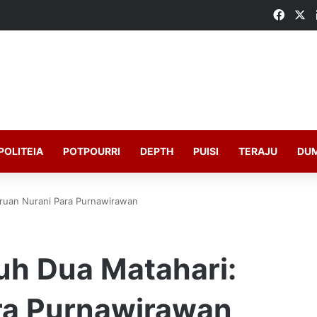
Faceb
X
POLITEIA
POTPOURRI
DEPTH
PUISI
TERAJU
DU
eruan Nurani Para Purnawirawan
uh Dua Matahari:
ra Purnawirawan