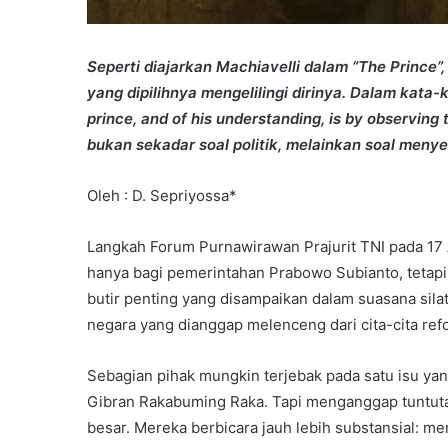
Seperti diajarkan Machiavelli dalam “The Prince”
yang dipilihnya mengelilingi dirinya. Dalam kata-k
prince, and of his understanding, is by observing
bukan sekadar soal politik, melainkan soal men
Oleh : D. Sepriyossa*
Langkah Forum Purnawirawan Prajurit TNI pada 17 A
hanya bagi pemerintahan Prabowo Subianto, tetap
butir penting yang disampaikan dalam suasana sila
negara yang dianggap melenceng dari cita-cita refo
Sebagian pihak mungkin terjebak pada satu isu yan
Gibran Rakabuming Raka. Tapi menganggap tuntuta
besar. Mereka berbicara jauh lebih substansial: m