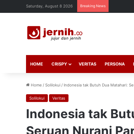
Saturday, August 8 2026
Breaking News
HOME
CRISPY
VERITAS
PERSONA
Home
/
Solilokui
/
Indonesia tak Butuh Dua Matahari: S
Solilokui
Veritas
Indonesia tak But
Seruan Nurani Pa