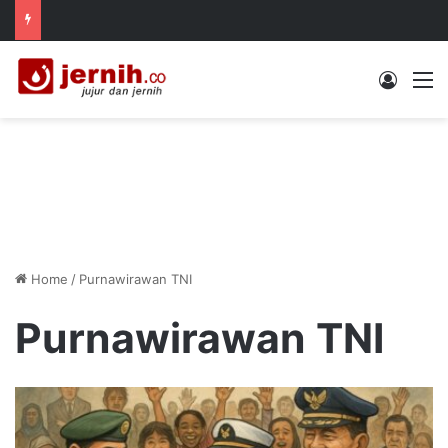
Log In
M
Home
/
Purnawirawan TNI
Purnawirawan TNI