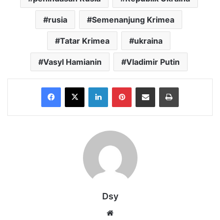
rusia
Semenanjung Krimea
Tatar Krimea
ukraina
Vasyl Hamianin
Vladimir Putin
Facebook
X
LinkedIn
Pinterest
Share via Email
Print
Dsy
Website