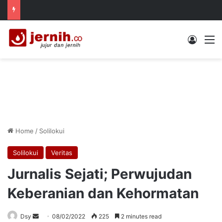
Log In
M
Home
/
Solilokui
Solilokui
Veritas
Jurnalis Sejati; Perwujudan
Keberanian dan Kehormatan
Send
Dsy
08/02/2022
225
2 minutes read