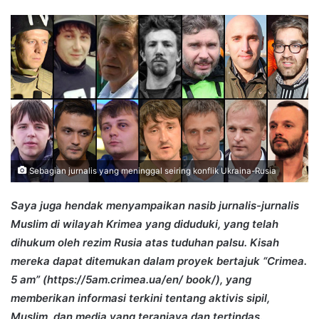
an
email
Sebagian jurnalis yang meninggal seiring konflik Ukraina-Rusia
Saya juga hendak menyampaikan nasib jurnalis-jurnalis
Muslim di wilayah Krimea yang diduduki, yang telah
dihukum oleh rezim Rusia atas tuduhan palsu. Kisah
mereka dapat ditemukan dalam proyek bertajuk “Crimea.
5 am” (https://5am.crimea.ua/en/ book/), yang
memberikan informasi terkini tentang aktivis sipil,
Muslim, dan media yang teraniaya dan tertindas.