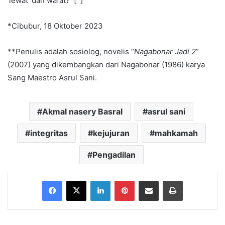
‘lewat’ dan wafat? [ ]
*Cibubur, 18 Oktober 2023
**Penulis adalah sosiolog, novelis “
Nagabonar Jadi 2
”
(2007) yang dikembangkan dari Nagabonar (1986) karya
Sang Maestro Asrul Sani.
Akmal nasery Basral
asrul sani
integritas
kejujuran
mahkamah
Pengadilan
Facebook
X
LinkedIn
Pinterest
Share via Email
Print