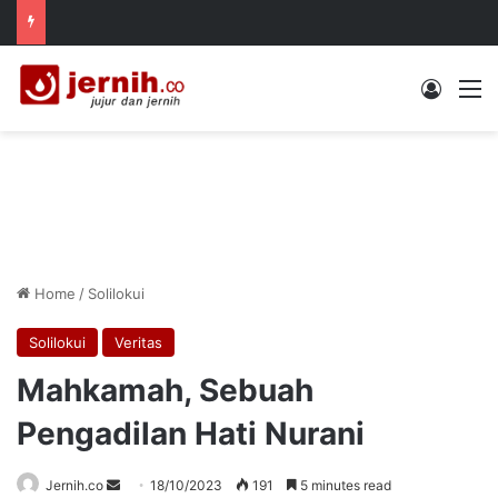
Log In
M
Home
/
Solilokui
Solilokui
Veritas
Mahkamah, Sebuah
Pengadilan Hati Nurani
Send
Jernih.co
18/10/2023
191
5 minutes read