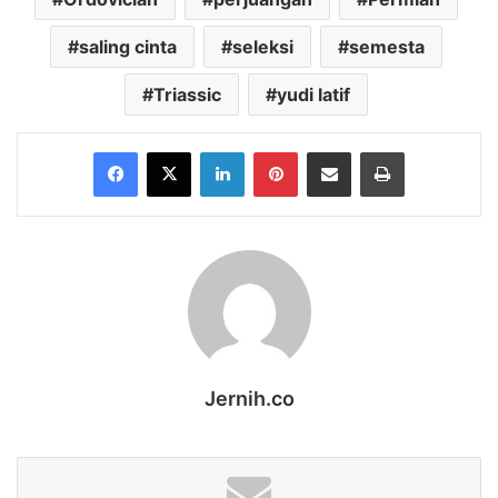
saling cinta
seleksi
semesta
Triassic
yudi latif
Facebook
X
LinkedIn
Pinterest
Share via Email
Print
Jernih.co