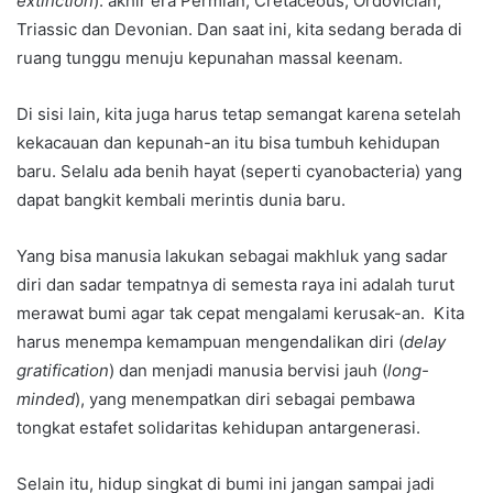
extinction
): akhir era Permian, Cretaceous, Ordovician,
Triassic dan Devonian. Dan saat ini, kita sedang berada di
ruang tunggu menuju kepunahan massal keenam.
Di sisi lain, kita juga harus tetap semangat karena setelah
kekacauan dan kepunah-an itu bisa tumbuh kehidupan
baru. Selalu ada benih hayat (seperti cyanobacteria) yang
dapat bangkit kembali merintis dunia baru.
Yang bisa manusia lakukan sebagai makhluk yang sadar
diri dan sadar tempatnya di semesta raya ini adalah turut
merawat bumi agar tak cepat mengalami kerusak-an. Kita
harus menempa kemampuan mengendalikan diri (
delay
gratification
) dan menjadi manusia bervisi jauh (
long-
minded
), yang menempatkan diri sebagai pembawa
tongkat estafet solidaritas kehidupan antargenerasi.
Selain itu, hidup singkat di bumi ini jangan sampai jadi