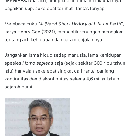
JERNIH–Saudaraku, hidup kita di dunia ini tak ubahnya
bagaikan uap: sekelebat terlihat, lantas lenyap.
Membaca buku “
A (Very) Short History of Life on Earth
“,
karya Henry Gee (2021), memantik renungan mendalam
tentang arti kehidupan dan cara menjalaninya.
Jangankan lama hidup setiap manusia, lama kehidupan
spesies
Homo sapiens
saja (sejak sekitar 300 ribu tahun
lalu) hanyalah sekelebat singkat dari rantai panjang
kontinuitas dan diskontinuitas selama 4,6 miliar tahun
sejarah bumi.