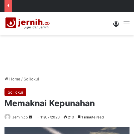
Log In
M
Home
/
Solilokui
Solilokui
Memaknai Kepunahan
Send
Jernih.co
11/07/2023
210
1 minute read
an
email