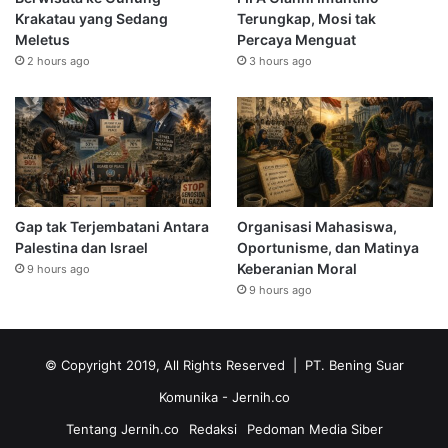
Krakatau yang Sedang
Terungkap, Mosi tak
Meletus
Percaya Menguat
2 hours ago
3 hours ago
Gap tak Terjembatani Antara
Organisasi Mahasiswa,
Palestina dan Israel
Oportunisme, dan Matinya
Keberanian Moral
9 hours ago
9 hours ago
© Copyright 2019, All Rights Reserved | PT. Bening Suar
Komunika
- Jernih.co
Tentang Jernih.co
Redaksi
Pedoman Media Siber