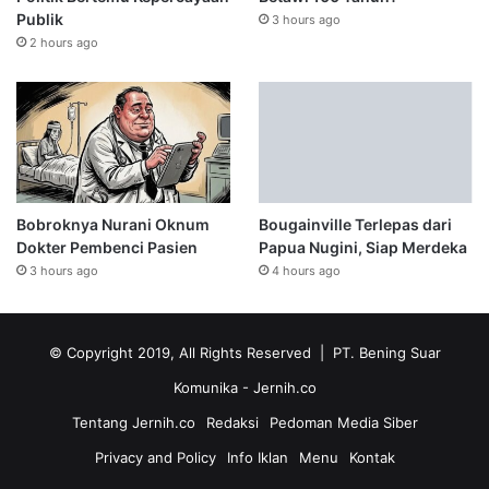
Publik
3 hours ago
2 hours ago
Bobroknya Nurani Oknum
Bougainville Terlepas dari
Dokter Pembenci Pasien
Papua Nugini, Siap Merdeka
3 hours ago
4 hours ago
© Copyright 2019, All Rights Reserved | PT. Bening Suar
Komunika
- Jernih.co
Tentang Jernih.co
Redaksi
Pedoman Media Siber
Privacy and Policy
Info Iklan
Menu
Kontak