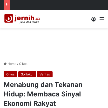
Log In
M
Home
/
Oikos
Oikos
Solilokui
Veritas
Menabung dan Tekanan
Hidup: Membaca Sinyal
Ekonomi Rakyat