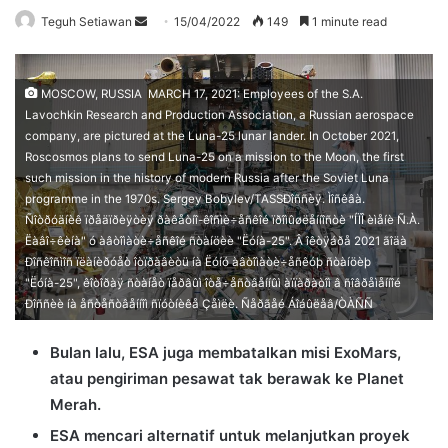
Send
Teguh Setiawan
15/04/2022
149
1 minute read
an
email
MOSCOW, RUSSIA  MARCH 17, 2021: Employees of the S.A.
Lavochkin Research and Production Association, a Russian aerospace
company, are pictured at the Luna-25 lunar lander. In October 2021,
Roscosmos plans to send Luna-25 on a mission to the Moon, the first
such mission in the history of modern Russia after the Soviet Luna
programme in the 1970s. Sergey Bobylev/TASSÐîññèÿ. Ìîñêâà.
Ñîòðóäíèê ïðåäïðèÿòèÿ ðàêåòíî-êîñìè÷åñêîé ïðîìûøëåííîñòè "ÍÏÎ èìåíè Ñ.À.
Ëàâî÷êèíà" ó àâòîìàòè÷åñêîé ñòàíöèè "Ëóíà-25". Â îêòÿáðå 2021 ãîäà
Ðîñêîñìîñ ïëàíèðóåò îòïðàâèòü íà Ëóíó àâòîìàòè÷åñêóþ ñòàíöèþ
"Ëóíà-25", êîòîðàÿ ñòàíåò ïåðâûì îòå÷åñòâåííûì àïïàðàòîì â ñîâðåìåííîé
Ðîññèè íà åñòåñòâåííîì ñïóòíèêå Çåìëè. Ñåðãåé Áîáûëåâ/ÒÀÑÑ
Bulan lalu, ESA juga membatalkan misi ExoMars,
atau pengiriman pesawat tak berawak ke Planet
Merah.
ESA mencari alternatif untuk melanjutkan proyek