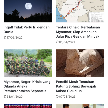
Ingat! Tidak Perlu Iri dengan
Tentara Cina di Perbatasan
Dunia
Myanmar, Siap Amankan
Jalur Pipa Gas dan Minyak
17/06/2022
01/04/2021
Myanmar, Negeri Krisis yang
Peneliti Mesir Temukan
Dilanda Aneka
Patung Sphinx Berwajah
Pemberontakan Separatis
Kaisar Claudius
31/01/2020
07/03/2023