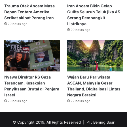
Trauma Otak Ancam Masa
Iran Ancam Bikin Gelap
Depan Tentara Amerika
Gulita Seluruh Teluk jika AS
Serikat akibat Perang Iran
Serang Pembangkit
Listriknya
20 hours ago
20 hours ago
Nyawa Direktur RS Gaza
Wajah Baru Pariwisata
Terancam, Kesaksian
ASEAN, Malaysia Geser
Penyiksaan Brutal di Penjara
Thailand, Digitalisasi Lintas
Israel
Negara Beraksi
20 hours ago
22 hours ago
© Copyright 2019, All Rights Reserved | PT. Bening Suar