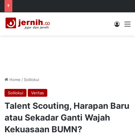
Log In
M
Home
/
Solilokui
Solilokui
Veritas
Talent Scouting, Harapan Baru
atau Sekadar Ganti Wajah
Kekuasaan BUMN?