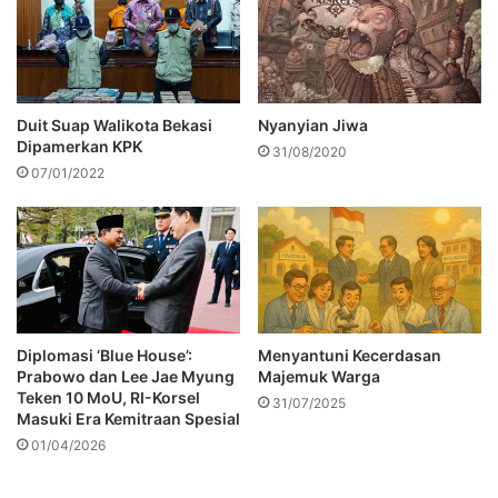
Duit Suap Walikota Bekasi
Nyanyian Jiwa
Dipamerkan KPK
31/08/2020
07/01/2022
Diplomasi ‘Blue House’:
Menyantuni Kecerdasan
Prabowo dan Lee Jae Myung
Majemuk Warga
Teken 10 MoU, RI-Korsel
31/07/2025
Masuki Era Kemitraan Spesial
01/04/2026