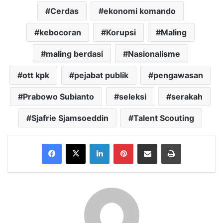
Cerdas
ekonomi komando
kebocoran
Korupsi
Maling
maling berdasi
Nasionalisme
ott kpk
pejabat publik
pengawasan
Prabowo Subianto
seleksi
serakah
Sjafrie Sjamsoeddin
Talent Scouting
Facebook
X
LinkedIn
Pinterest
Share via Email
Print