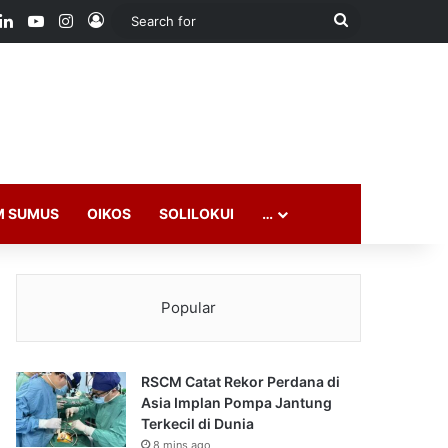
ook
LinkedIn
YouTube
Instagram
Log In
Search
for
M SUMUS
OIKOS
SOLILOKUI
…
Popular
RSCM Catat Rekor Perdana di
Asia Implan Pompa Jantung
Terkecil di Dunia
8 mins ago