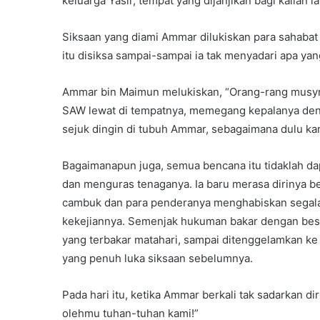
keluarga Yasir, tempat yang dijanjikan bagi kalian ia
Siksaan yang diami Ammar dilukiskan para sahabat
itu disiksa sampai-sampai ia tak menyadari apa ya
Ammar bin Maimun melukiskan, “Orang-rang musyr
SAW lewat di tempatnya, memegang kepalanya denga
sejuk dingin di tubuh Ammar, sebagaimana dulu kam
Bagaimanapun juga, semua bencana itu tidaklah d
dan menguras tenaganya. Ia baru merasa dirinya be
cambuk dan para penderanya menghabiskan segala
kekejiannya. Semenjak hukuman bakar dengan besi p
yang terbakar matahari, sampai ditenggelamkan ke
yang penuh luka siksaan sebelumnya.
Pada hari itu, ketika Ammar berkali tak sadarkan 
olehmu tuhan-tuhan kami!”