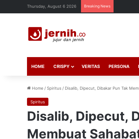
Thursday, August 6 2026
Breaking News
HOME
CRISPY
VERITAS
PERSONA
Home
/
Spiritus
/
Disalib, Dipecut, Dibakar Pun Tak Me
Spiritus
Disalib, Dipecut,
Membuat Sahabat