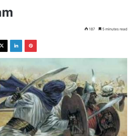
am
187
5 minutes read
ebook
X
LinkedIn
Pinterest