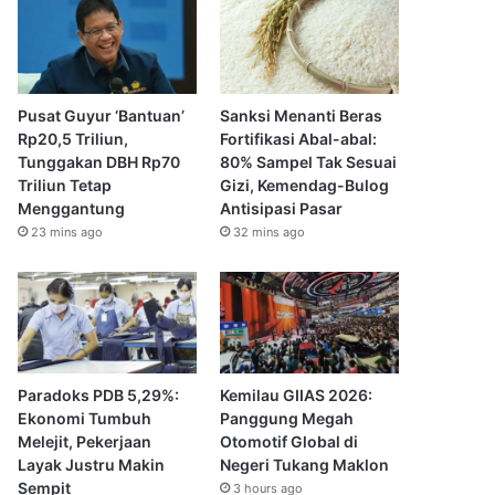
Pusat Guyur ‘Bantuan’
Sanksi Menanti Beras
Rp20,5 Triliun,
Fortifikasi Abal-abal:
Tunggakan DBH Rp70
80% Sampel Tak Sesuai
Triliun Tetap
Gizi, Kemendag-Bulog
Menggantung
Antisipasi Pasar
23 mins ago
32 mins ago
Paradoks PDB 5,29%:
Kemilau GIIAS 2026:
Ekonomi Tumbuh
Panggung Megah
Melejit, Pekerjaan
Otomotif Global di
Layak Justru Makin
Negeri Tukang Maklon
Sempit
3 hours ago