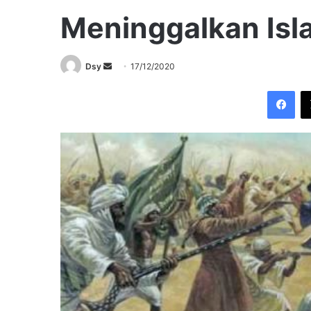
Meninggalkan Isl
Send
Dsy
17/12/2020
an
Fac
email