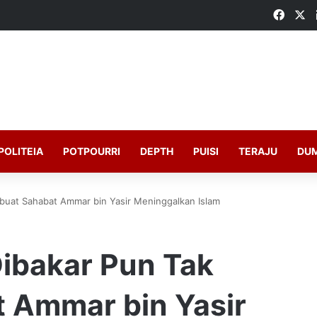
Faceb
X
POLITEIA
POTPOURRI
DEPTH
PUISI
TERAJU
DU
mbuat Sahabat Ammar bin Yasir Meninggalkan Islam
 Dibakar Pun Tak
 Ammar bin Yasir