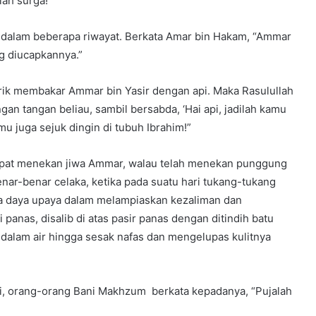
lah surga!”
 dalam beberapa riwayat. Berkata Amar bin Hakam, “Ammar
ng diucapkannya.”
ik membakar Ammar bin Yasir dengan api. Maka Rasulullah
n tangan beliau, sambil bersabda, ‘Hai api, jadilah kamu
u juga sejuk dingin di tubuh Ibrahim!”
apat menekan jiwa Ammar, walau telah menekan punggung
nar-benar celaka, ketika pada suatu hari tukang-tukang
 daya upaya dalam melampiaskan kezaliman dan
anas, disalib di atas pasir panas dengan ditindih batu
 dalam air hingga sesak nafas dan mengelupas kulitnya
diri, orang-orang Bani Makhzum berkata kepadanya, “Pujalah