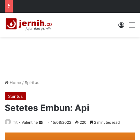
Log In
M
Home
/
Spiritus
Spiritus
Setetes Embun: Api
Send
Titik Valentine
15/08/2022
220
2 minutes read
an
email