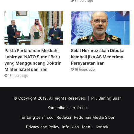
5 hours ago
Pakta Pertahanan Mekkah:
Selat Hormuz akan Dibuka
Lahirnya ‘NATO Sunni’ Baru
Kembali jika AS Menerima
yang Mengguncang Doktrin
Persyaratan Iran
Militer Israel dan Iran
16 hours ago
15 hours ago
© Copyright 2019, All Rights Reserved | PT. Bening Suar
Komunika
- Jernih.co
Tentang Jernih.co
Redaksi
Pedoman Media Siber
Privacy and Policy
Info Iklan
Menu
Kontak