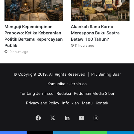
Menguji Kepemimpinan
Akankah Rano Karno
Prabowo: Ketika Keberanian
Merespons Buku Sastra
Politik Bertemu Kepercayaan
Betawi 100 Tahun?
Publik
11 hours ago
10 hours ago
© Copyright 2019, All Rights Reserved | PT. Bening Suar
Komunika
- Jernih.co
Tentang Jernih.co
Redaksi
Pedoman Media Siber
Privacy and Policy
Info Iklan
Menu
Kontak
Facebook
X
LinkedIn
YouTube
Instagram