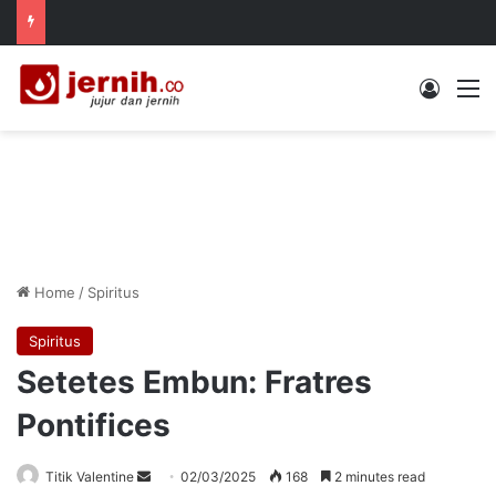
Log In
M
Home
/
Spiritus
Spiritus
Setetes Embun: Fratres
Pontifices
Send
Titik Valentine
02/03/2025
168
2 minutes read