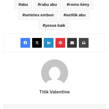
abu
rabu abu
romo kimy
setetes embun
setitik abu
yesus baik
Facebook
X
LinkedIn
Pinterest
Share via Email
Print
Titik Valentine