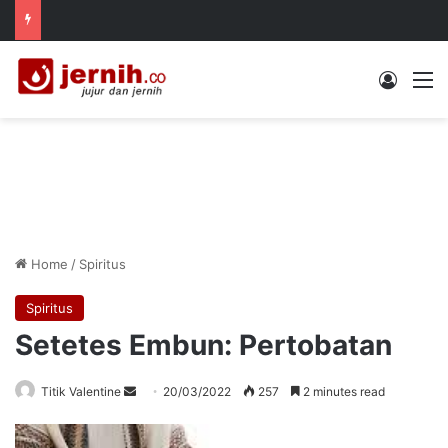
Log In
M
Home
/
Spiritus
Spiritus
Setetes Embun: Pertobatan
Send
Titik Valentine
20/03/2022
257
2 minutes read
an
email