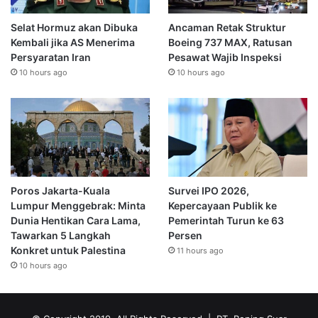
Selat Hormuz akan Dibuka
Ancaman Retak Struktur
Kembali jika AS Menerima
Boeing 737 MAX, Ratusan
Persyaratan Iran
Pesawat Wajib Inspeksi
10 hours ago
10 hours ago
Poros Jakarta-Kuala
Survei IPO 2026,
Lumpur Menggebrak: Minta
Kepercayaan Publik ke
Dunia Hentikan Cara Lama,
Pemerintah Turun ke 63
Tawarkan 5 Langkah
Persen
Konkret untuk Palestina
11 hours ago
10 hours ago