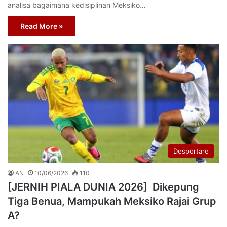
analisa bagaimana kedisiplinan Meksiko…
Read More »
Desportare
AN
10/06/2026
110
[JERNIH PIALA DUNIA 2026] Dikepung
Tiga Benua, Mampukah Meksiko Rajai Grup
A?