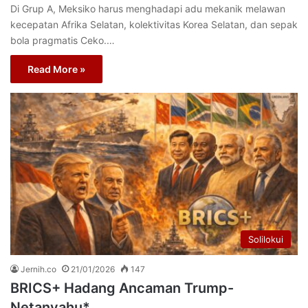
Di Grup A, Meksiko harus menghadapi adu mekanik melawan
kecepatan Afrika Selatan, kolektivitas Korea Selatan, dan sepak
bola pragmatis Ceko.…
Read More »
Solilokui
Jernih.co
21/01/2026
147
BRICS+ Hadang Ancaman Trump-
Netanyahu*