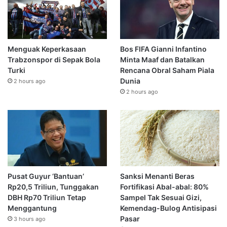
Menguak Keperkasaan
Bos FIFA Gianni Infantino
Trabzonspor di Sepak Bola
Minta Maaf dan Batalkan
Turki
Rencana Obral Saham Piala
Dunia
2 hours ago
2 hours ago
Pusat Guyur ‘Bantuan’
Sanksi Menanti Beras
Rp20,5 Triliun, Tunggakan
Fortifikasi Abal-abal: 80%
DBH Rp70 Triliun Tetap
Sampel Tak Sesuai Gizi,
Menggantung
Kemendag-Bulog Antisipasi
Pasar
3 hours ago