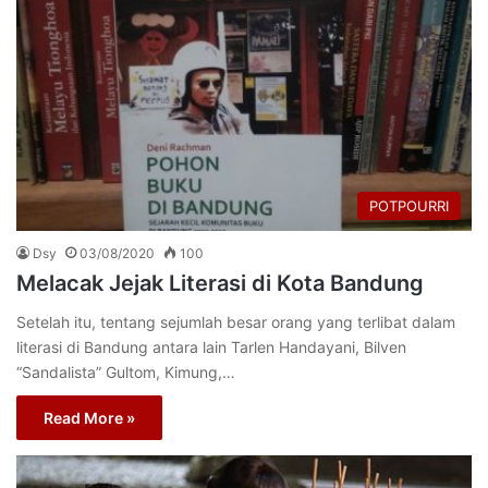
POTPOURRI
Dsy
03/08/2020
100
Melacak Jejak Literasi di Kota Bandung
Setelah itu, tentang sejumlah besar orang yang terlibat dalam
literasi di Bandung antara lain Tarlen Handayani, Bilven
“Sandalista” Gultom, Kimung,…
Read More »