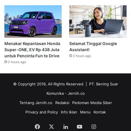
Menakar Kepantasan Honda
Selamat Tinggal Google
Super-ONE, EV Rp 438 Juta
Assistant!
untuk Pencinta Fun to Drive
2 hours ago
2 hours ago
© Copyright 2019, All Rights Reserved | PT. Bening Suar
Komunika
- Jernih.co
Tentang Jernih.co
Redaksi
Pedoman Media Siber
Privacy and Policy
Info Iklan
Menu
Kontak
Facebook
X
LinkedIn
YouTube
Instagram