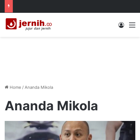
Log In
M
Home
/
Ananda Mikola
Ananda Mikola