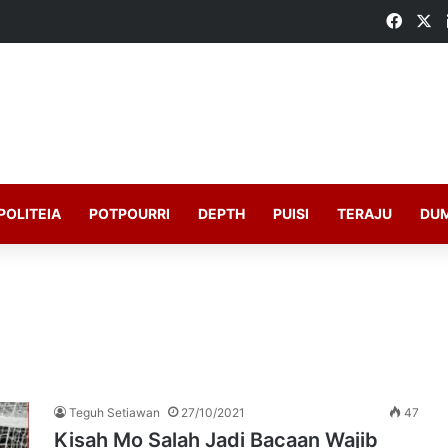
Faceb
X
POLITEIA
POTPOURRI
DEPTH
PUISI
TERAJU
DU
Teguh Setiawan
27/10/2021
47
Kisah Mo Salah Jadi Bacaan Wajib