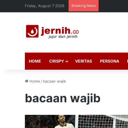
Friday, August 7 2026
Breaking News
HOME
CRISPY
VERITAS
PERSONA
Home
/
bacaan wajib
bacaan wajib