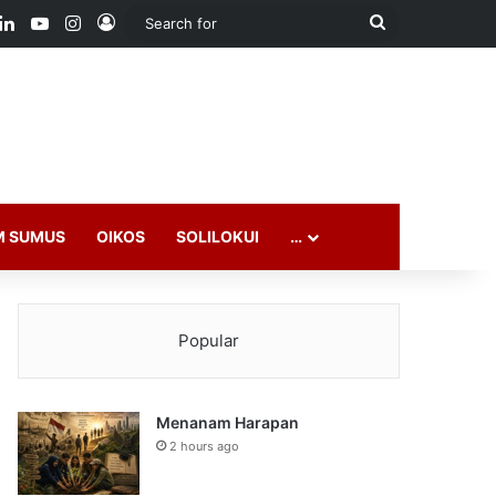
ook
LinkedIn
YouTube
Instagram
Log In
Search
for
M SUMUS
OIKOS
SOLILOKUI
…
Popular
Menanam Harapan
2 hours ago