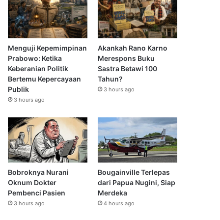
Menguji Kepemimpinan
Akankah Rano Karno
Prabowo: Ketika
Merespons Buku
Keberanian Politik
Sastra Betawi 100
Bertemu Kepercayaan
Tahun?
Publik
3 hours ago
3 hours ago
Bobroknya Nurani
Bougainville Terlepas
Oknum Dokter
dari Papua Nugini, Siap
Pembenci Pasien
Merdeka
3 hours ago
4 hours ago