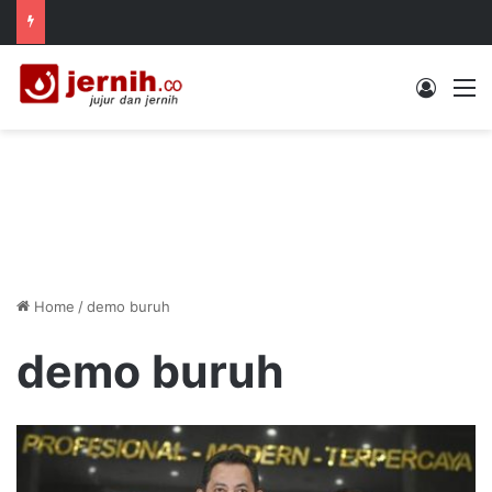
Log In
M
Home
/
demo buruh
demo buruh