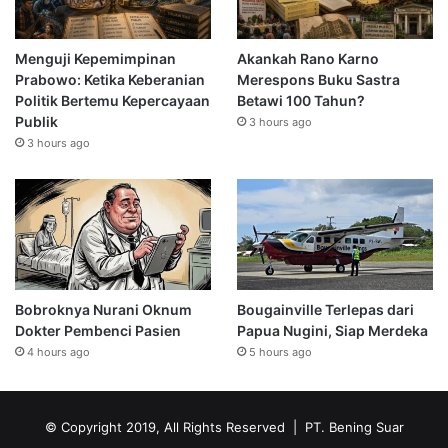
Menguji Kepemimpinan
Akankah Rano Karno
Prabowo: Ketika Keberanian
Merespons Buku Sastra
Politik Bertemu Kepercayaan
Betawi 100 Tahun?
Publik
3 hours ago
3 hours ago
Bobroknya Nurani Oknum
Bougainville Terlepas dari
Dokter Pembenci Pasien
Papua Nugini, Siap Merdeka
4 hours ago
5 hours ago
© Copyright 2019, All Rights Reserved | PT. Bening Suar