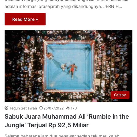
adalah informasi prasejarah yang dikandungnya. JERNIH…
Read More »
Crispy
Teguh Setiawan
25/07/2022
170
Sabuk Juara Muhammad Ali ‘Rumble in the
Jungle’ Terjual Rp 92,5 Miliar
Selama beberapa jam dua penawar seolah tak mau kalah