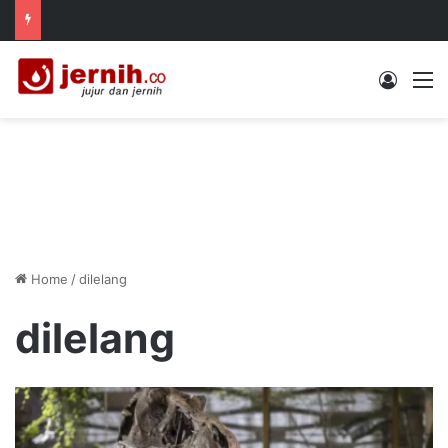
Log In
M
Home
/
dilelang
dilelang