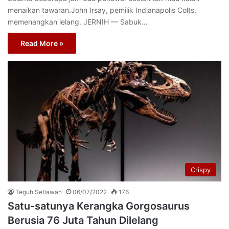
menaikan tawaran.John Irsay, pemilik Indianapolis Colts,
memenangkan lelang. JERNIH –– Sabuk…
Read More »
Crispy
Teguh Setiawan
06/07/2022
176
Satu-satunya Kerangka Gorgosaurus
Berusia 76 Juta Tahun Dilelang