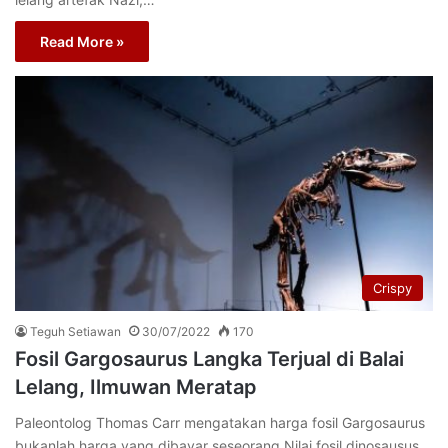
Read More »
Crispy
Teguh Setiawan
30/07/2022
170
Fosil Gargosaurus Langka Terjual di Balai
Lelang, Ilmuwan Meratap
Paleontolog Thomas Carr mengatakan harga fosil Gargosaurus
bukanlah harga yang dibayar seseorang.Nilai fosil dinosausus