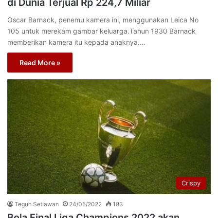
di Dunia Terjual Rp 224,7 Miliar
Oscar Barnack, penemu kamera ini, menggunakan Leica No
105 untuk merekam gambar keluarga.Tahun 1930 Barnack
memberikan kamera itu kepada anaknya.…
Read More »
Crispy
Teguh Setiawan
24/05/2022
183
Bola Final Liga Champions 2022 akan