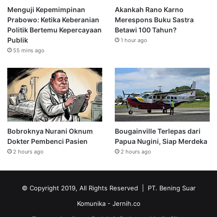
Menguji Kepemimpinan
Akankah Rano Karno
Prabowo: Ketika Keberanian
Merespons Buku Sastra
Politik Bertemu Kepercayaan
Betawi 100 Tahun?
Publik
1 hour ago
55 mins ago
Bobroknya Nurani Oknum
Bougainville Terlepas dari
Dokter Pembenci Pasien
Papua Nugini, Siap Merdeka
2 hours ago
2 hours ago
© Copyright 2019, All Rights Reserved | PT. Bening Suar
Komunika
- Jernih.co