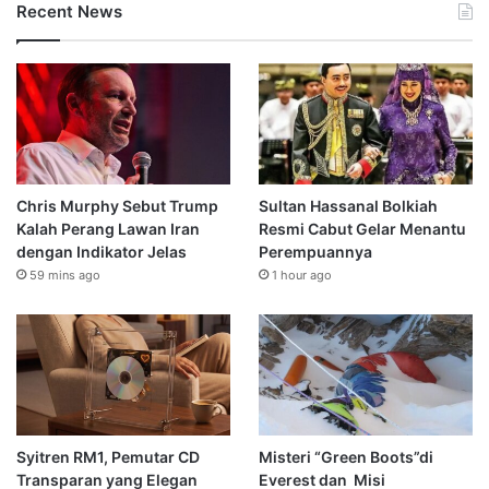
Recent News
Chris Murphy Sebut Trump
Sultan Hassanal Bolkiah
Kalah Perang Lawan Iran
Resmi Cabut Gelar Menantu
dengan Indikator Jelas
Perempuannya
59 mins ago
1 hour ago
Syitren RM1, Pemutar CD
Misteri “Green Boots”di
Transparan yang Elegan
Everest dan Misi