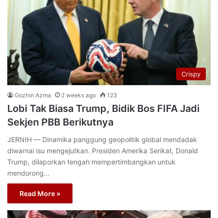
Crispy
Gozhin Azma
2 weeks ago
123
Lobi Tak Biasa Trump, Bidik Bos FIFA Jadi
Sekjen PBB Berikutnya
JERNIH — Dinamika panggung geopolitik global mendadak
diwarnai isu mengejutkan. Presiden Amerika Serikat, Donald
Trump, dilaporkan tengah mempertimbangkan untuk
mendorong…
Read More »