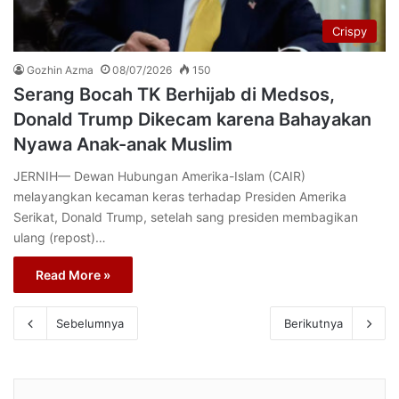
Crispy
Gozhin Azma
08/07/2026
150
Serang Bocah TK Berhijab di Medsos,
Donald Trump Dikecam karena Bahayakan
Nyawa Anak-anak Muslim
JERNIH— Dewan Hubungan Amerika-Islam (CAIR)
melayangkan kecaman keras terhadap Presiden Amerika
Serikat, Donald Trump, setelah sang presiden membagikan
ulang (repost)…
Read More »
Sebelumnya
Berikutnya