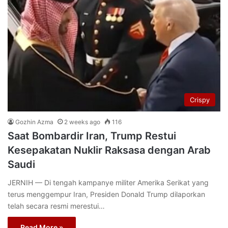
Crispy
Gozhin Azma
2 weeks ago
116
Saat Bombardir Iran, Trump Restui
Kesepakatan Nuklir Raksasa dengan Arab
Saudi
JERNIH — Di tengah kampanye militer Amerika Serikat yang
terus menggempur Iran, Presiden Donald Trump dilaporkan
telah secara resmi merestui…
Read More »