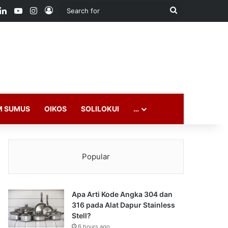
ook
LinkedIn
YouTube
Instagram
Log In
Search
for
M SUMUS
OIKOS
SOLILOKUI
…
Popular
Apa Arti Kode Angka 304 dan
316 pada Alat Dapur Stainless
Stell?
6 hours ago