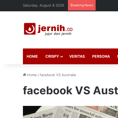
Saturday, August 8 2026
Breaking News
HOME
CRISPY
VERITAS
PERSONA
Home
/
facebook VS Australia
facebook VS Aust