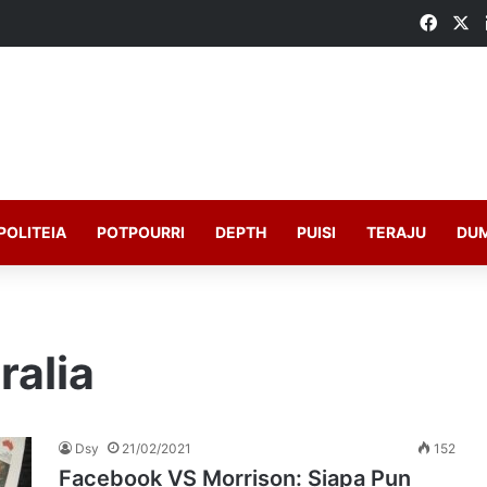
Faceb
X
POLITEIA
POTPOURRI
DEPTH
PUISI
TERAJU
DU
ralia
Dsy
21/02/2021
152
Facebook VS Morrison: Siapa Pun