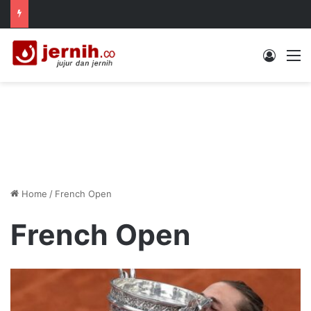
Log In
M
Home
/
French Open
French Open