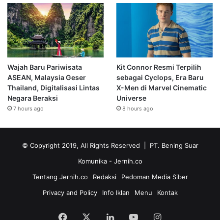
Wajah Baru Pariwisata
Kit Connor Resmi Terpilih
ASEAN, Malaysia Geser
sebagai Cyclops, Era Baru
Thailand, Digitalisasi Lintas
X-Men di Marvel Cinematic
Negara Beraksi
Universe
7 hours ago
8 hours ago
© Copyright 2019, All Rights Reserved | PT. Bening Suar
Komunika
- Jernih.co
Tentang Jernih.co
Redaksi
Pedoman Media Siber
Privacy and Policy
Info Iklan
Menu
Kontak
Facebook
X
LinkedIn
YouTube
Instagram