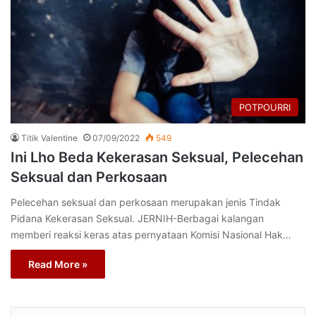
POTPOURRI
Titik Valentine
07/09/2022
549
Ini Lho Beda Kekerasan Seksual, Pelecehan
Seksual dan Perkosaan
Pelecehan seksual dan perkosaan merupakan jenis Tindak
Pidana Kekerasan Seksual. JERNIH-Berbagai kalangan
memberi reaksi keras atas pernyataan Komisi Nasional Hak…
Read More »