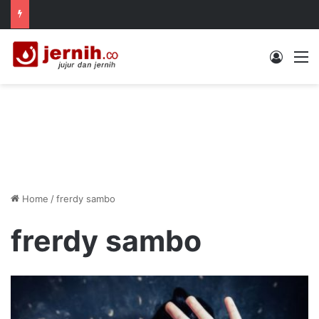
Log In
M
Home
/
frerdy sambo
frerdy sambo