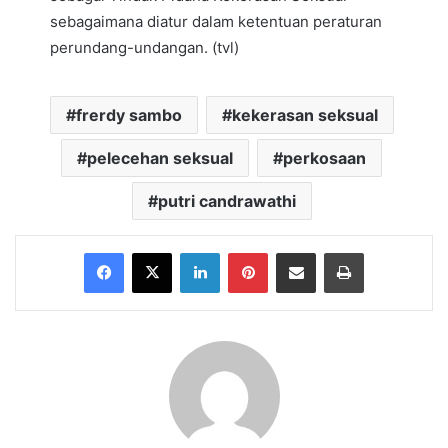
sebagaimana diatur dalam ketentuan peraturan
perundang-undangan. (tvl)
frerdy sambo
kekerasan seksual
pelecehan seksual
perkosaan
putri candrawathi
Facebook
X
LinkedIn
Pinterest
Share via Email
Print