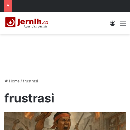
Log In
M
Home
/
frustrasi
frustrasi