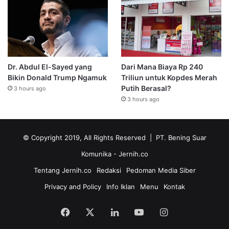
Dr. Abdul El-Sayed yang
Dari Mana Biaya Rp 240
Bikin Donald Trump Ngamuk
Triliun untuk Kopdes Merah
Putih Berasal?
3 hours ago
3 hours ago
© Copyright 2019, All Rights Reserved | PT. Bening Suar
Komunika
- Jernih.co
Tentang Jernih.co
Redaksi
Pedoman Media Siber
Privacy and Policy
Info Iklan
Menu
Kontak
Facebook
X
LinkedIn
YouTube
Instagram