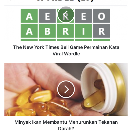
The New York Times Beli Game Permainan Kata
Viral Wordle
Minyak Ikan Membantu Menurunkan Tekanan
Darah?