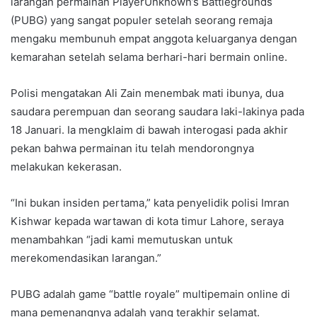
larangan permainan PlayerUnknown’s Battlegrounds
(PUBG) yang sangat populer setelah seorang remaja
mengaku membunuh empat anggota keluarganya dengan
kemarahan setelah selama berhari-hari bermain online.
Polisi mengatakan Ali Zain menembak mati ibunya, dua
saudara perempuan dan seorang saudara laki-lakinya pada
18 Januari. Ia mengklaim di bawah interogasi pada akhir
pekan bahwa permainan itu telah mendorongnya
melakukan kekerasan.
“Ini bukan insiden pertama,” kata penyelidik polisi Imran
Kishwar kepada wartawan di kota timur Lahore, seraya
menambahkan “jadi kami memutuskan untuk
merekomendasikan larangan.”
PUBG adalah game “battle royale” multipemain online di
mana pemenangnya adalah yang terakhir selamat.