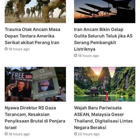
Trauma Otak Ancam Masa
Iran Ancam Bikin Gelap
Depan Tentara Amerika
Gulita Seluruh Teluk jika AS
Serikat akibat Perang Iran
Serang Pembangkit
Listriknya
18 hours ago
18 hours ago
Nyawa Direktur RS Gaza
Wajah Baru Pariwisata
Terancam, Kesaksian
ASEAN, Malaysia Geser
Penyiksaan Brutal di Penjara
Thailand, Digitalisasi Lintas
Israel
Negara Beraksi
18 hours ago
20 hours ago