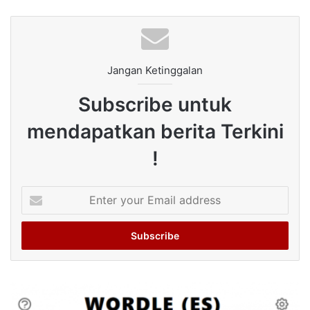
Jangan Ketinggalan
Subscribe untuk
mendapatkan berita Terkini
!
Enter
your
Email
address