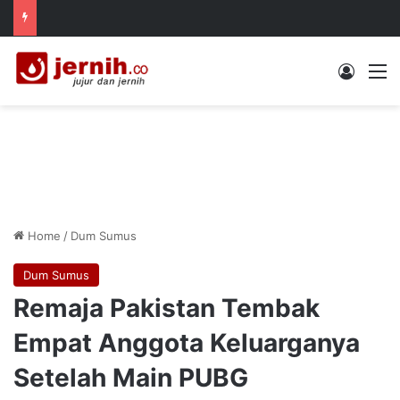
Log In
M
Home
/
Dum Sumus
Dum Sumus
Remaja Pakistan Tembak
Empat Anggota Keluarganya
Setelah Main PUBG