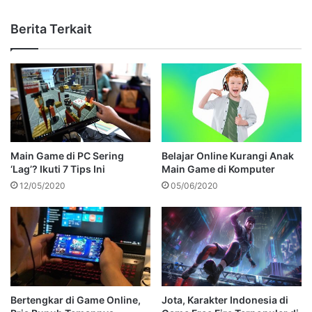
Berita Terkait
Main Game di PC Sering
Belajar Online Kurangi Anak
‘Lag’? Ikuti 7 Tips Ini
Main Game di Komputer
12/05/2020
05/06/2020
Bertengkar di Game Online,
Jota, Karakter Indonesia di