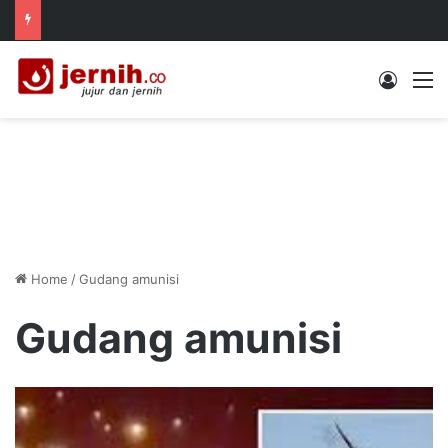
Log In
M
Home
/
Gudang amunisi
Gudang amunisi