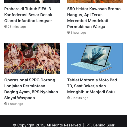
Prahara di Tubuh FIFA, 3
550 Hektar Kawasan Bromo
Konfederasi Besar Desak
Hangus, Api Terus
Gianni Infantino Lengser
Merembet Mendekati
Permukiman Warga
26 mins ago
1 hour ago
Operasional SPPG Dorong
Tablet Motorola Moto Pad
Lonjakan Permintaan
70, Saat Bekerja dan
Daging Ayam, BPS Nyalakan
Menghibur Menjadi Satu
Sinyal Waspada
2 hours ago
1 hour ago
© Copyright 2019, All Rights Reserved | PT. Bening Suar