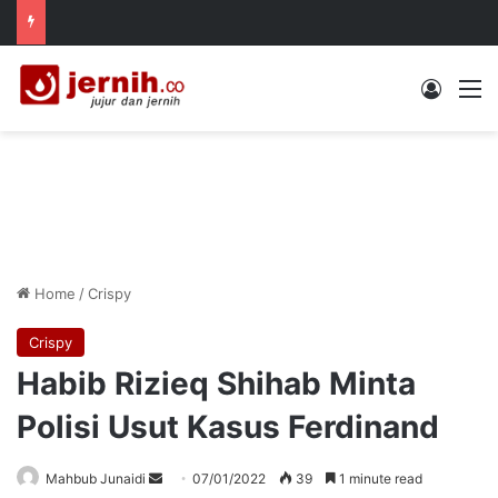
Log In
M
Home
/
Crispy
Crispy
Habib Rizieq Shihab Minta
Polisi Usut Kasus Ferdinand
Send
Mahbub Junaidi
07/01/2022
39
1 minute read