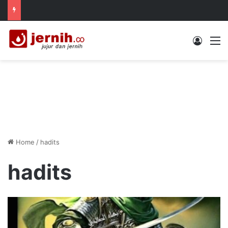
Log In
M
Home
/
hadits
hadits