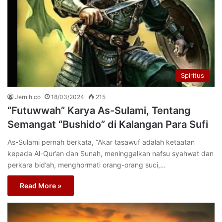
Spiritus
Jernih.co
18/03/2024
215
“Futuwwah” Karya As-Sulami, Tentang
Semangat “Bushido” di Kalangan Para Sufi
As-Sulami pernah berkata, “Akar tasawuf adalah ketaatan
kepada Al-Qur’an dan Sunah, meninggalkan nafsu syahwat dan
perkara bid’ah, menghormati orang-orang suci,…
Read More »