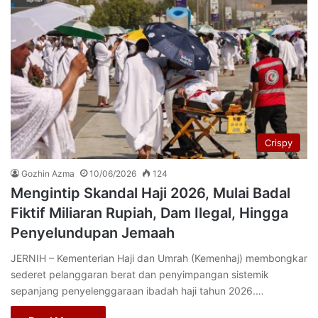
Crispy
Gozhin Azma
10/06/2026
124
Mengintip Skandal Haji 2026, Mulai Badal
Fiktif Miliaran Rupiah, Dam Ilegal, Hingga
Penyelundupan Jemaah
JERNIH – Kementerian Haji dan Umrah (Kemenhaj) membongkar
sederet pelanggaran berat dan penyimpangan sistemik
sepanjang penyelenggaraan ibadah haji tahun 2026.…