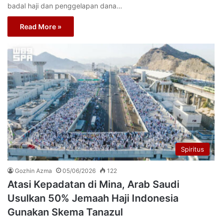
badal haji dan penggelapan dana…
Read More »
Spiritus
Gozhin Azma
05/06/2026
122
Atasi Kepadatan di Mina, Arab Saudi
Usulkan 50% Jemaah Haji Indonesia
Gunakan Skema Tanazul