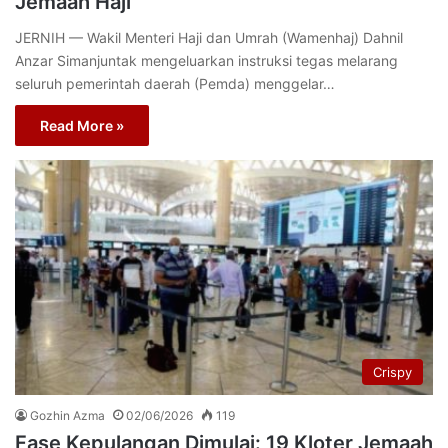
Jemaah Haji
JERNIH — Wakil Menteri Haji dan Umrah (Wamenhaj) Dahnil
Anzar Simanjuntak mengeluarkan instruksi tegas melarang
seluruh pemerintah daerah (Pemda) menggelar…
Read More »
Crispy
Gozhin Azma
02/06/2026
119
Fase Kepulangan Dimulai: 19 Kloter Jemaah