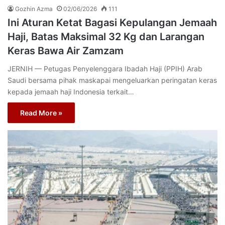
Gozhin Azma
02/06/2026
111
Ini Aturan Ketat Bagasi Kepulangan Jemaah
Haji, Batas Maksimal 32 Kg dan Larangan
Keras Bawa Air Zamzam
JERNIH — Petugas Penyelenggara Ibadah Haji (PPIH) Arab
Saudi bersama pihak maskapai mengeluarkan peringatan keras
kepada jemaah haji Indonesia terkait…
Read More »