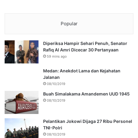
Popular
Diperiksa Hampir Sehari Penuh, Senator
Rafiq Al Amri Dicecar 30 Pertanyaan
59 mins ago
Medan: Anekdot Lama dan Kejahatan
Jalanan
08/10/2019
Buah Simalakama Amandemen UUD 1945
08/10/2019
Pelantikan Jokowi Dijaga 27 Ribu Personel
TNI-Polri
08/10/2019