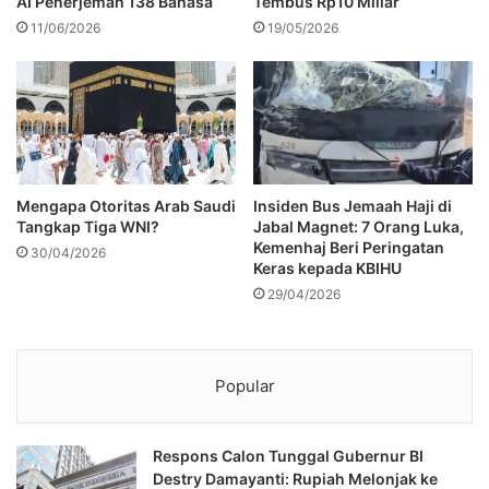
AI Penerjemah 138 Bahasa
Tembus Rp10 Miliar
11/06/2026
19/05/2026
Mengapa Otoritas Arab Saudi
Insiden Bus Jemaah Haji di
Tangkap Tiga WNI?
Jabal Magnet: 7 Orang Luka,
Kemenhaj Beri Peringatan
30/04/2026
Keras kepada KBIHU
29/04/2026
Popular
Respons Calon Tunggal Gubernur BI
Destry Damayanti: Rupiah Melonjak ke