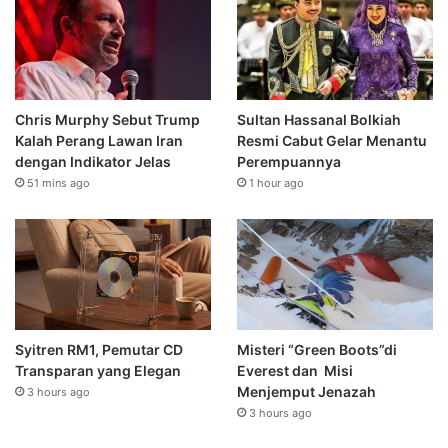
Chris Murphy Sebut Trump
Sultan Hassanal Bolkiah
Kalah Perang Lawan Iran
Resmi Cabut Gelar Menantu
dengan Indikator Jelas
Perempuannya
51 mins ago
1 hour ago
Syitren RM1, Pemutar CD
Misteri “Green Boots”di
Transparan yang Elegan
Everest dan Misi
Menjemput Jenazah
3 hours ago
3 hours ago