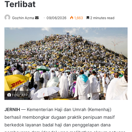
Terlibat
Send
Gozhin Azma
09/06/2026
1,663
2 minutes read
an
email
Foto: AFP
JERNIH
— Kementerian Haji dan Umrah (Kemenhaj)
berhasil membongkar dugaan praktik penipuan masif
berkedok layanan badal haji dan penggelapan dana