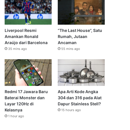
Liverpool Resmi
“The Last House”, Satu
Amankan Ronald
Rumah, Jutaan
Araújo dari Barcelona
Ancaman
35 mins ago
55 mins ago
Redmi 17 Jawara Baru
Apa Arti Kode Angka
Baterai Monster dan
304 dan 316 pada Alat
Layar 120Hz di
Dapur Stainless Stell?
Kelasnya
15 hours ago
1 hour ago