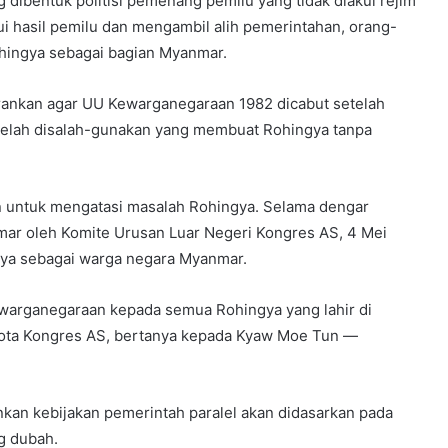
ibentuk politisi pemenang pemilu yang tidak diakui rejim
i hasil pemilu dan mengambil alih pemerintahan, orang-
ohingya sebagai bagian Myanmar.
ankan agar UU Kewarganegaraan 1982 dicabut setelah
 telah disalah-gunakan yang membuat Rohingya tanpa
an untuk mengatasi masalah Rohingya. Selama dengar
mar oleh Komite Urusan Luar Negeri Kongres AS, 4 Mei
gya sebagai warga negara Myanmar.
warganegaraan kepada semua Rohingya yang lahir di
ota Kongres AS, bertanya kepada Kyaw Moe Tun —
an kebijakan pemerintah paralel akan didasarkan pada
g dubah.