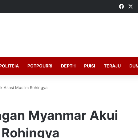
Faceb
X
POLITEIA
POTPOURRI
DEPTH
PUISI
TERAJU
DU
k Asasi Muslim Rohingya
ngan Myanmar Akui
 Rohingya