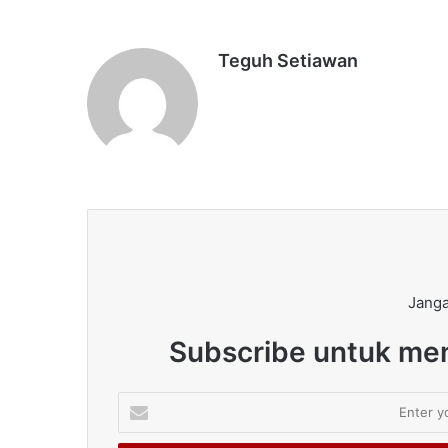
Teguh Setiawan
Janga
Subscribe untuk men
Enter
your
Email