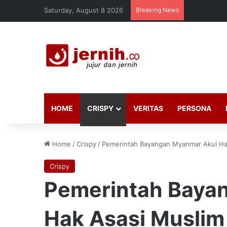
Saturday, August 8 2026
Breaking News
HOME
CRISPY
VERITAS
PERSONA
Home
/
Crispy
/
Pemerintah Bayangan Myanmar Akui Ha
Crispy
Pemerintah Baya
Hak Asasi Muslim