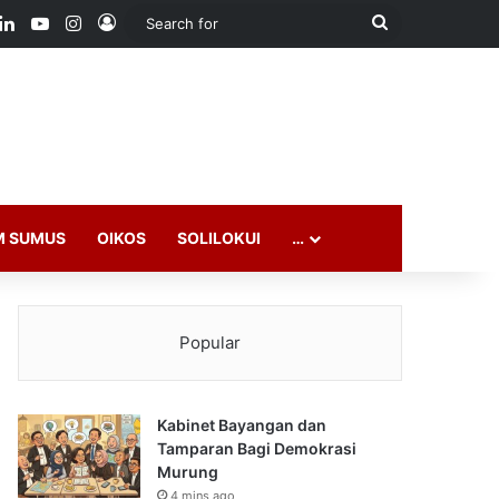
ook
LinkedIn
YouTube
Instagram
Log In
Search
for
M SUMUS
OIKOS
SOLILOKUI
…
Popular
Kabinet Bayangan dan
Tamparan Bagi Demokrasi
Murung
4 mins ago