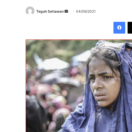
Send
Teguh Setiawan
04/06/2021
an
Fac
email