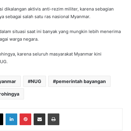
dikalangan aktivis anti-rezim militer, karena sebagian
a sebagai salah satu ras nasional Myanmar.
alam situasi saat ini banyak yang mungkin lebih menerima
agai warga negara.
ohingya, karena seluruh masyarakat Myanmar kini
NUG.
yanmar
NUG
pemerintah bayangan
rohingya
book
X
LinkedIn
Pinterest
Share via Email
Print