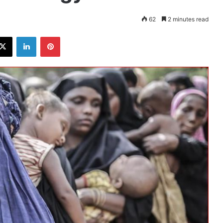
62
2 minutes read
ebook
X
LinkedIn
Pinterest