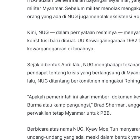
NUG adalah pemerintahan bayangan Myanmar, yang d
militer Myanmar. Sebelum militer menolak mengaku
orang yang ada di NUG juga menolak eksistensi R
Kini, NUG — dalam pernyataan resminya — menyar
konstitusi baru dibuat. UU Kewarganegaraan 1982
kewarganegaraan di tanahnya.
Sejak dibentuk April lalu, NUG menghadapi tekan
pendapat tentang krisis yang berlangsung di Myan
lalu, NUG ditantang berkomitmen mengakui Rohin
“Apakah pemerintah ini akan memberi dokumen ke
Burma atau kamp pengungsi,” Brad Sherman, angg
perwakilan tetap Myanmar untuk PBB.
Berbicara atas nama NUG, Kyaw Moe Tun menyarank
undang-undang yang ada, meski dalam bentuk yan