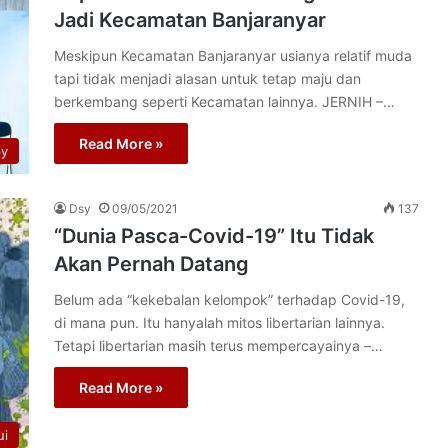
Jadi Kecamatan Banjaranyar
Meskipun Kecamatan Banjaranyar usianya relatif muda
tapi tidak menjadi alasan untuk tetap maju dan
berkembang seperti Kecamatan lainnya. JERNIH –…
Read More »
py
Dsy
09/05/2021
137
“Dunia Pasca-Covid-19” Itu Tidak
Akan Pernah Datang
Belum ada “kekebalan kelompok” terhadap Covid-19,
di mana pun. Itu hanyalah mitos libertarian lainnya.
Tetapi libertarian masih terus mempercayainya –…
Read More »
ui