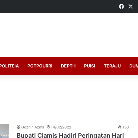
Faceb
X
POLITEIA
POTPOURRI
DEPTH
PUISI
TERAJU
DU
Gozhin Azma
14/02/2022
153
Bupati Ciamis Hadiri Peringatan Hari