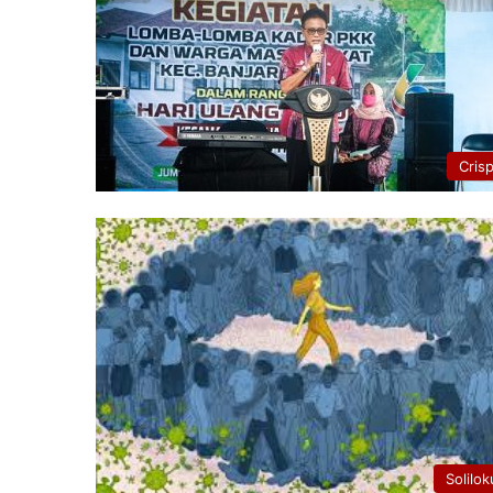
Cris
Solilok