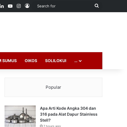
ook
LinkedIn
YouTube
Instagram
Log In
Search
for
M SUMUS
OIKOS
SOLILOKUI
…
Popular
Apa Arti Kode Angka 304 dan
316 pada Alat Dapur Stainless
Stell?
7 hours ago