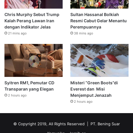
Chris Murphy Sebut Trump
Sultan Hassanal Bolkiah
Kalah Perang Lawan Iran
Resmi Cabut Gelar Menantu
dengan Indikator Jelas
Perempuannya
21 mins ago
38 mins ago
Syitren RM1, Pemutar CD
Misteri “Green Boots”di
Transparan yang Elegan
Everest dan Misi
Menjemput Jenazah
2 hours ago
2 hours ago
© Copyright 2019, All Rights Reserved | PT. Bening Suar