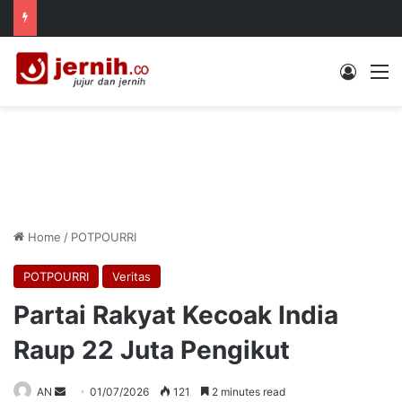
Log In
M
Home
/
POTPOURRI
POTPOURRI
Veritas
Partai Rakyat Kecoak India
Raup 22 Juta Pengikut
Send
AN
01/07/2026
121
2 minutes read