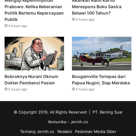
Menguji Kepemimpinan
Akankah Rano Karno
Prabowo: Ketika Keberanian
Merespons Buku Sastra
Politik Bertemu Kepercayaan
Betawi 100 Tahun?
Publik
4 hours ago
4 hours ago
Bobroknya Nurani Oknum
Bougainville Terlepas dari
Dokter Pembenci Pasien
Papua Nugini, Siap Merdeka
5 hours ago
5 hours ago
© Copyright 2019, All Rights Reserved | PT. Bening Suar
Komunika
- Jernih.co
Tentang Jernih.co
Redaksi
Pedoman Media Siber