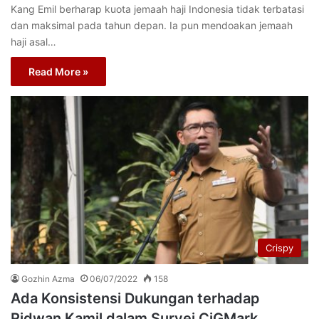
Kang Emil berharap kuota jemaah haji Indonesia tidak terbatasi
dan maksimal pada tahun depan. Ia pun mendoakan jemaah
haji asal…
Read More »
Crispy
Gozhin Azma
06/07/2022
158
Ada Konsistensi Dukungan terhadap
Ridwan Kamil dalam Survei CiGMark