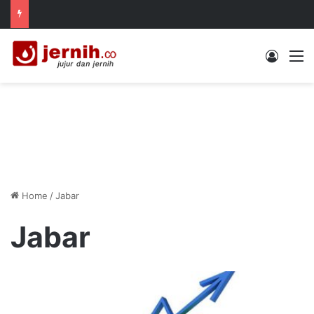
Log In
M
Home
/
Jabar
Jabar