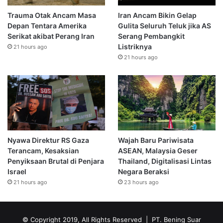
Trauma Otak Ancam Masa
Iran Ancam Bikin Gelap
Depan Tentara Amerika
Gulita Seluruh Teluk jika AS
Serikat akibat Perang Iran
Serang Pembangkit
Listriknya
21 hours ago
21 hours ago
Nyawa Direktur RS Gaza
Wajah Baru Pariwisata
Terancam, Kesaksian
ASEAN, Malaysia Geser
Penyiksaan Brutal di Penjara
Thailand, Digitalisasi Lintas
Israel
Negara Beraksi
21 hours ago
23 hours ago
© Copyright 2019, All Rights Reserved | PT. Bening Suar