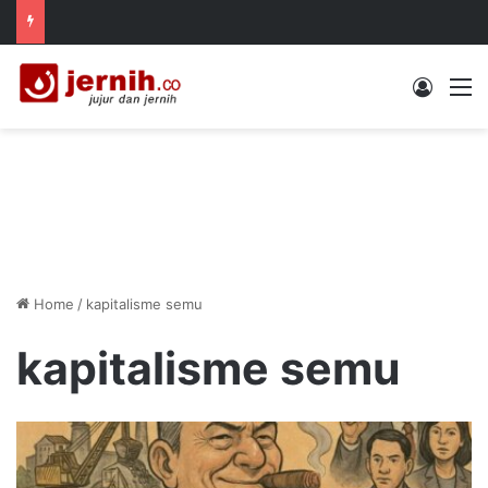
Log In
M
Home
/
kapitalisme semu
kapitalisme semu