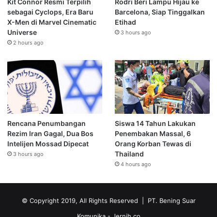
Kit Connor Resmi Terpilih
Rodri Beri Lampu Hijau ke
sebagai Cyclops, Era Baru
Barcelona, Siap Tinggalkan
X-Men di Marvel Cinematic
Etihad
Universe
3 hours ago
2 hours ago
Rencana Penumbangan
Siswa 14 Tahun Lakukan
Rezim Iran Gagal, Dua Bos
Penembakan Massal, 6
Intelijen Mossad Dipecat
Orang Korban Tewas di
Thailand
3 hours ago
4 hours ago
© Copyright 2019, All Rights Reserved | PT. Bening Suar
Komunika
- Jernih.co