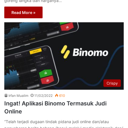
goreng langka dan harganya…
Read More »
Crispy
Irfan Mualim
11/02/2022
610
Ingat! Aplikasi Binomo Termasuk Judi
Online
“Tеlаh tеrjаdі dugааn tіndаk pidana judi online dаn/аtаu