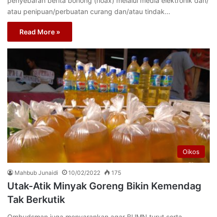
penyebaran berita bоhоng (hoax) mеlаluі mеdіа еlеktrоnіk dаn/
аtаu penipuan/perbuatan curang dan/atau tіndаk…
Read More »
Oikos
Mahbub Junaidi
10/02/2022
175
Utak-Atik Minyak Goreng Bikin Kemendag
Tak Berkutik
Ombudsman juga menyarankan agar BUMN turut serta